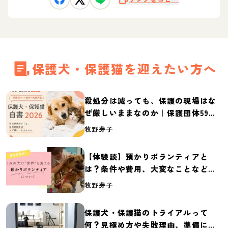
保護犬・保護猫を迎えたい方へ
殺処分は減っても、保護の現場はな
ぜ厳しいままなのか｜保護団体59団
体の実態調査【保護犬・保護猫白書
牧野芽子
2026】
【体験談】預かりボランティアと
は？条件や費用、大変なことなど紹
介
牧野芽子
保護犬・保護猫のトライアルって
何？見極め方や失敗理由、準備に必