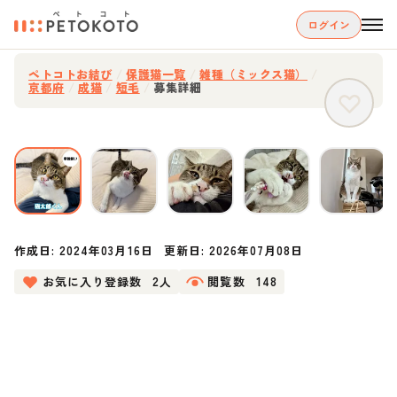
ログイン
ペトコトお結び
/
保護猫一覧
/
雑種（ミックス猫）
/
京都府
/
成猫
/
短毛
/
募集詳細
作成日:
2024年03月16日
更新日:
2026年07月08日
お気に入り登録数
2人
閲覧数
148