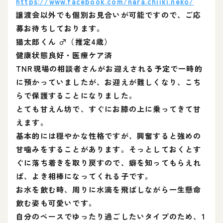
https://www.facebook.com/nara.chiiki.neko/
譲渡会以外でも個別お見合いが可能ですので、ご応
募お待ちしております。
猫太郎くん ♂（推定4歳）
健康状態良好・医療ケア済
TNR現場の相談者さんがお迎えされる予定で一時的
に預かっていましたが、お迎えが難しくなり、こち
らで保護することになりました。
とても甘えん坊で、すぐにお膝の上に乗ってきて甘
えます。
基本的には穏やかな性格ですが、興奮すると強めの
甘噛みをすることがあります。そっとしておくとす
ぐに落ち着きを取り戻すので、癖を知ってもらえれ
ば、よき相棒になってくれる子です。
お水を飲む時、周りに水滴を飛ばしながら一生懸命
飲む姿も可愛いです。
自分のペースでゆったり過ごしたいタイプのため、1