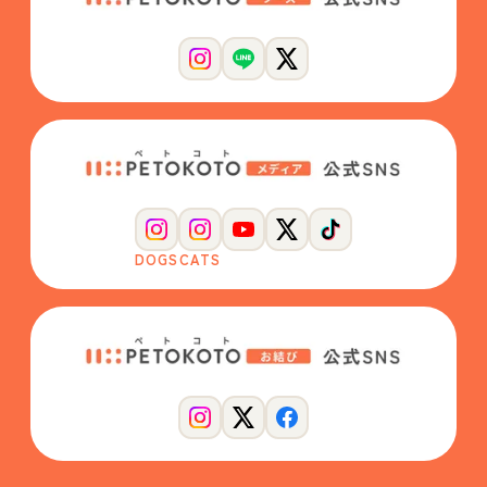
DOGS
CATS