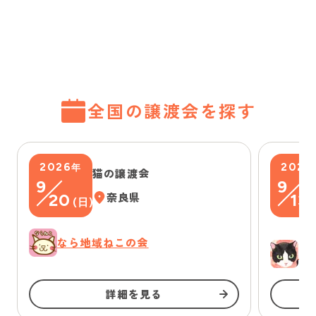
全国の譲渡会を探す
2026
2026
年
猫の譲渡会
9
9
20
奈良県
13
(
日
)
(
なら地域ねこの会
ゆ
詳細を見る