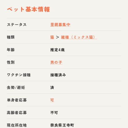
ペット基本情報
ステータス
里親募集中
種類
猫
＞
雑種（ミックス猫）
年齢
推定4歳
性別
男の子
ワクチン接種
接種済み
去勢/避妊
済
単身者応募
可
高齢者応募
不可
現在所在地
奈良県王寺町