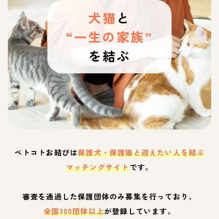
犬猫
と
“一生の家族”
を結ぶ
ペトコトお結びは
保護犬・保護猫と迎えたい人を結ぶ
マッチングサイト
です。
審査を通過した保護団体のみ募集を行っており、
全国300団体以上
が登録しています。