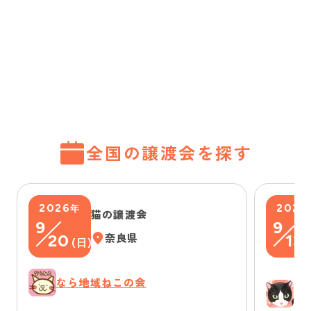
全国の譲渡会を探す
2026
2026
年
猫の譲渡会
9
9
20
奈良県
13
(
日
)
(
なら地域ねこの会
ゆ