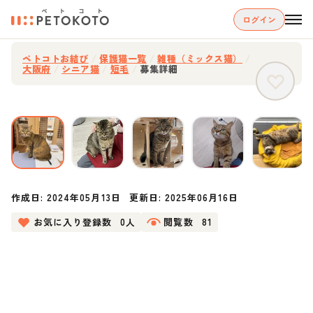
ログイン
ペトコトお結び
/
保護猫一覧
/
雑種（ミックス猫）
/
大阪府
/
シニア猫
/
短毛
/
募集詳細
作成日:
2024年05月13日
更新日:
2025年06月16日
お気に入り登録数
0人
閲覧数
81