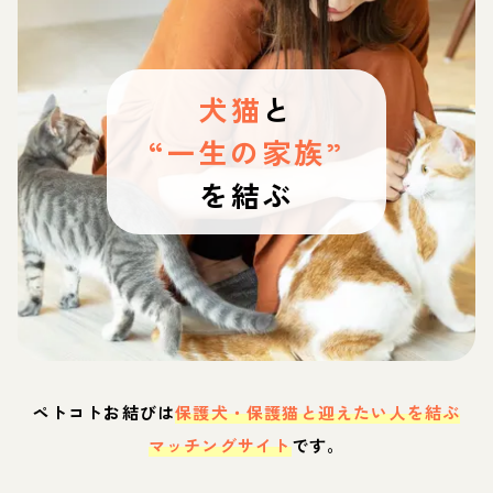
犬猫
と
“一生の家族”
を結ぶ
ペトコトお結びは
保護犬・保護猫と迎えたい人を結ぶ
マッチングサイト
です。