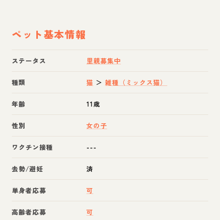
ペット基本情報
ステータス
里親募集中
種類
猫
＞
雑種（ミックス猫）
年齢
11歳
性別
女の子
ワクチン接種
---
去勢/避妊
済
単身者応募
可
高齢者応募
可