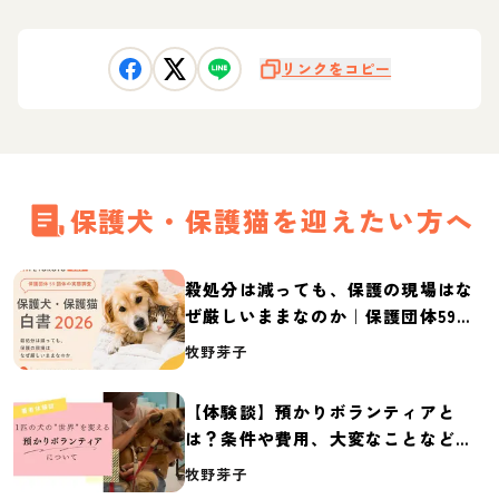
リンクをコピー
保護犬・保護猫を迎えたい方へ
殺処分は減っても、保護の現場はな
ぜ厳しいままなのか｜保護団体59団
体の実態調査【保護犬・保護猫白書
牧野芽子
2026】
【体験談】預かりボランティアと
は？条件や費用、大変なことなど紹
介
牧野芽子