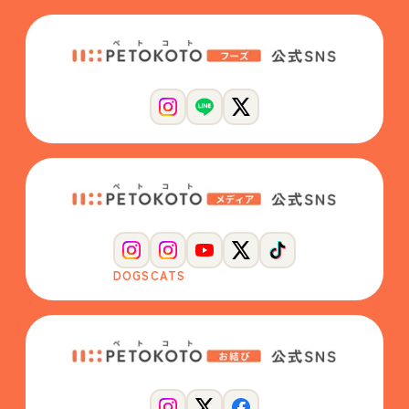
DOGS
CATS