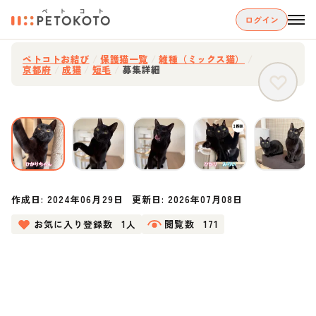
ログイン
ペトコトお結び
/
保護猫一覧
/
雑種（ミックス猫）
/
京都府
/
成猫
/
短毛
/
募集詳細
作成日:
2024年06月29日
更新日:
2026年07月08日
お気に入り登録数
1人
閲覧数
171