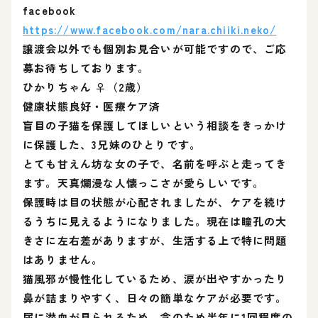
facebook
https://www.facebook.com/nara.chiiki.neko/
譲渡会以外でも個別お見合いが可能ですので、ご応
募お待ちしております。
ひかりちゃん ♀（2歳）
健康状態良好・医療ケア済
盲目の子猫を保護してほしいという相談をきっかけ
に保護した、3兄妹のひとりです。
とても甘えん坊な女の子で、名前を呼ぶと走ってき
ます。天真爛漫な人懐っこさが愛らしいです。
保護時は目の状態が心配されましたが、ケアを続け
るうちに見えるようになりました。現在は瞳孔の大
きさに左右差がありますが、生活する上で特に問題
はありません。
猫風邪が慢性化しているため、涙が出やすかったり
鼻が詰まりやすく、日々の簡単なケアが必要です。
尿に潜血が見られるため、念のため半年に1回程度の