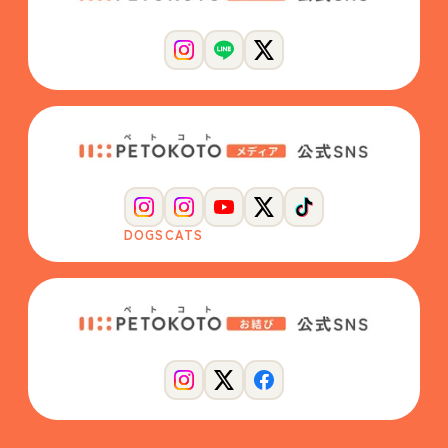
DOGS
CATS