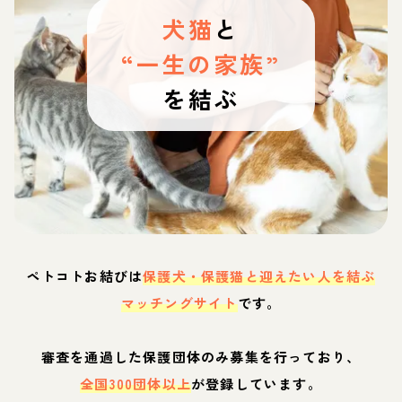
犬猫
と
“一生の家族”
を結ぶ
ペトコトお結びは
保護犬・保護猫と迎えたい人を結ぶ
マッチングサイト
です。
審査を通過した保護団体のみ募集を行っており、
全国300団体以上
が登録しています。