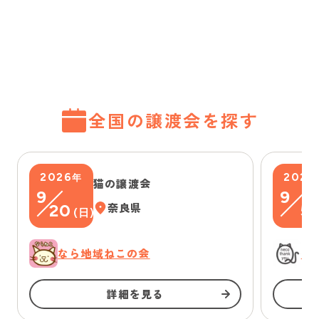
全国の譲渡会を探す
2026
2026
年
猫の譲渡会
9
9
20
奈良県
5
(
日
)
(
なら地域ねこの会
に
詳細を見る