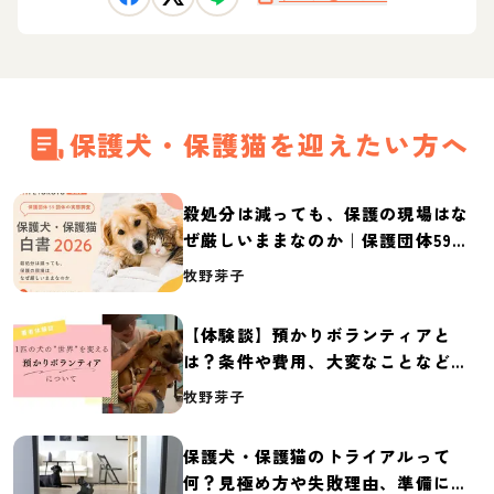
保護犬・保護猫を迎えたい方へ
殺処分は減っても、保護の現場はな
ぜ厳しいままなのか｜保護団体59団
体の実態調査【保護犬・保護猫白書
牧野芽子
2026】
【体験談】預かりボランティアと
は？条件や費用、大変なことなど紹
介
牧野芽子
保護犬・保護猫のトライアルって
何？見極め方や失敗理由、準備に必