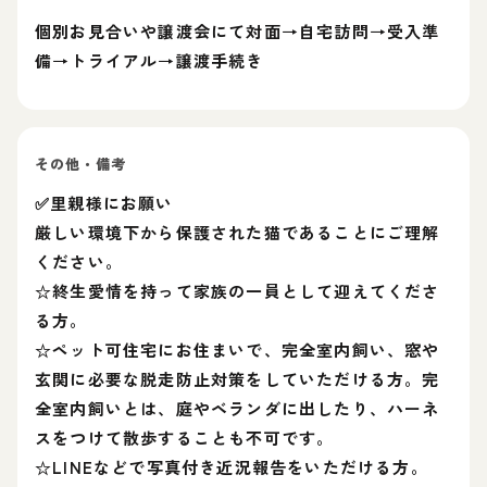
個別お見合いや譲渡会にて対面→自宅訪問→受入準
備→トライアル→譲渡手続き
その他・備考
✅里親様にお願い
厳しい環境下から保護された猫であることにご理解
ください。
☆終生愛情を持って家族の一員として迎えてくださ
る方。
☆ペット可住宅にお住まいで、完全室内飼い、窓や
玄関に必要な脱走防止対策をしていただける方。完
全室内飼いとは、庭やベランダに出したり、ハーネ
スをつけて散歩することも不可です。
☆LINEなどで写真付き近況報告をいただける方。