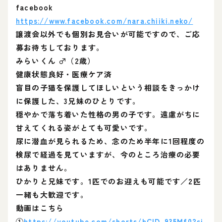
facebook
https://www.facebook.com/nara.chiiki.neko/
譲渡会以外でも個別お見合いが可能ですので、ご応
募お待ちしております。
みらいくん ♂（2歳）
健康状態良好・医療ケア済
盲目の子猫を保護してほしいという相談をきっかけ
に保護した、3兄妹のひとりです。
穏やかで落ち着いた性格の男の子です。遠慮がちに
甘えてくれる姿がとても可愛いです。
尿に潜血が見られるため、念のため半年に1回程度の
検尿で経過を見ていますが、今のところ治療の必要
はありません。
ひかりと兄妹です。1匹でのお迎えも可能です／2匹
一緒も大歓迎です。
動画はこちら
①
https://youtube.com/shorts/hClD-935Mf0?si