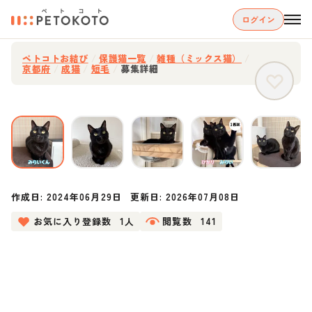
ログイン
ペトコトお結び
/
保護猫一覧
/
雑種（ミックス猫）
/
京都府
/
成猫
/
短毛
/
募集詳細
作成日:
2024年06月29日
更新日:
2026年07月08日
お気に入り登録数
1人
閲覧数
141