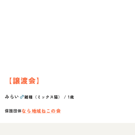
【譲渡会】
みらい
♂
雑種（ミックス猫）
/
1歳
なら地域ねこの会
保護団体