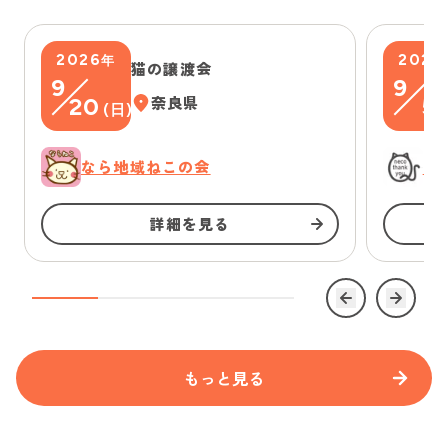
2026
2026
年
猫の譲渡会
9
9
20
奈良県
5
(
日
)
(
なら地域ねこの会
に
詳細を見る
もっと見る