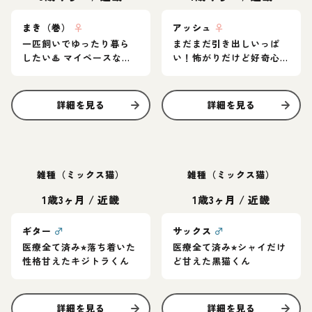
まき（巻）
♀
アッシュ
♀
一匹飼いでゆったり暮ら
まだまだ引き出しいっぱ
したい♨️ マイペースなア
い！怖がりだけど好奇心
メショ女子
旺盛なグレー猫
詳細を見る
詳細を見る
雑種（ミックス猫）
雑種（ミックス猫）
1歳3ヶ月
/
近畿
1歳3ヶ月
/
近畿
ギター
♂
サックス
♂
医療全て済み⭐︎落ち着いた
医療全て済み⭐︎シャイだけ
性格甘えたキジトラくん
ど甘えた黒猫くん
詳細を見る
詳細を見る