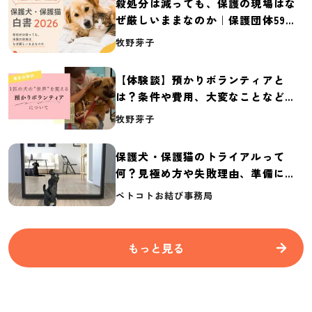
殺処分は減っても、保護の現場はな
ぜ厳しいままなのか｜保護団体59団
体の実態調査【保護犬・保護猫白書
牧野芽子
2026】
【体験談】預かりボランティアと
は？条件や費用、大変なことなど紹
介
牧野芽子
保護犬・保護猫のトライアルって
何？見極め方や失敗理由、準備に必
要なものを紹介
ペトコトお結び事務局
もっと見る