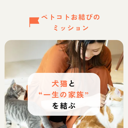
ペトコトお結びの
ミッション
犬猫
と
“一生の家族”
を結ぶ