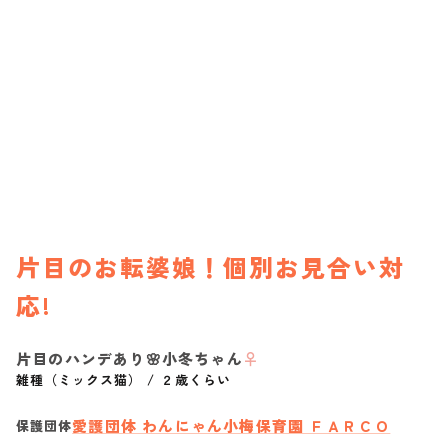
片目のお転婆娘！個別お見合い対
応!
片目のハンデあり🌸小冬ちゃん
♀
雑種（ミックス猫）
/
２歳くらい
愛護団体 わんにゃん小梅保育園 ＦＡＲＣＯ
保護団体