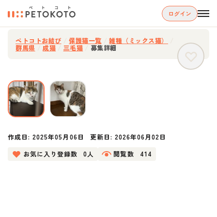
ログイン
ペトコトお結び
/
保護猫一覧
/
雑種（ミックス猫）
/
群馬県
/
成猫
/
三毛猫
/
募集詳細
作成日:
2025年05月06日
更新日:
2026年06月02日
お気に入り登録数
0人
閲覧数
414