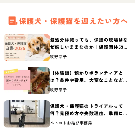
保護犬・保護猫を迎えたい方へ
殺処分は減っても、保護の現場はな
ぜ厳しいままなのか｜保護団体59団
体の実態調査【保護犬・保護猫白書
牧野芽子
2026】
【体験談】預かりボランティアと
は？条件や費用、大変なことなど紹
介
牧野芽子
保護犬・保護猫のトライアルって
何？見極め方や失敗理由、準備に必
要なものを紹介
ペトコトお結び事務局