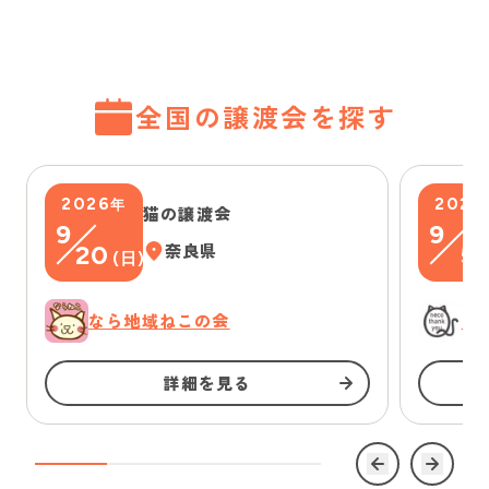
全国の譲渡会を探す
2026
2026
年
猫の譲渡会
9
9
20
奈良県
5
(
日
)
(
なら地域ねこの会
に
詳細を見る