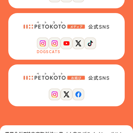
DOGS
CATS