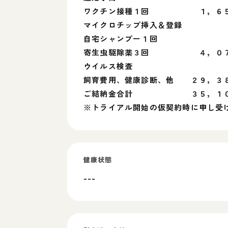
ワクチン接種１回 １，６５
マイクロチップ挿入＆登録 
自宅シャンプー１回 
寄生虫駆除薬３回 ４，０７
ウイルス検査 
飼育費用、健康診断、他 ２９，３
ご結納金合計 ３５，１０
※トライアル開始の仮契約時に申し受
健康状態
---