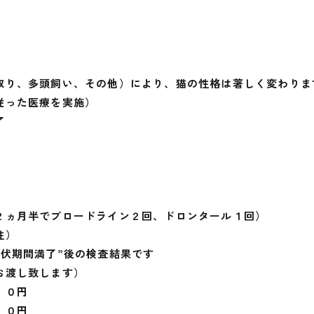
取り、多頭飼い、その他）により、猫の性格は著しく変わりま
従った医療を実施）
了
２ヵ月半でブロードライン２回、ドロンタール１回）
性）
伏期間満了”後の検査結果です
お渡し致します）
０円
円