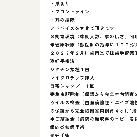
・爪切り
・フロントライン
・耳の掃除
アドバイスをさせて頂きます。
※飼育環境（家族人数、家の広さ、間
◆健康状態（獣医師の指導に１００％
２０２３年２月に歯肉炎で抜歯手術完
避妊手術済
ワクチン接種１回
マイクロチップ挿入
自宅シャンプー１回
寄生虫駆除薬（保護から完全室内飼育
ウイルス検査（白血病陰性・エイズ陰
※保護から完全隔離室内飼育４ヶ月”潜
◆ご結納金（病院の領収書のコピーを
歯肉炎抜歯手術 
避妊手術 ０