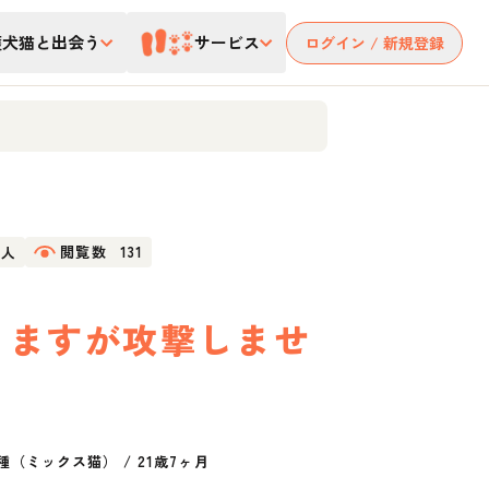
護犬猫と出会う
サービス
ログイン / 新規登録
4人
閲覧数
131
りますが攻撃しませ
種（ミックス猫）
/
21歳7ヶ月