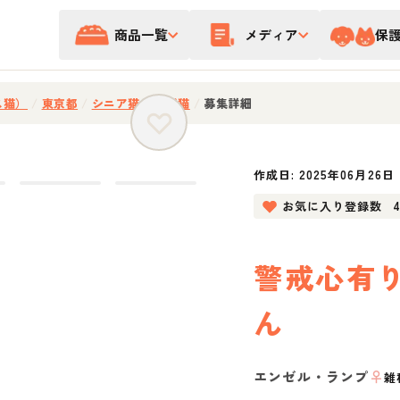
商品一覧
メディア
保
ス猫）
/
東京都
/
シニア猫
/
キジ猫
/
募集詳細
作成日:
2025年06月26日
お気に入り登録数
警戒心有
ん
エンゼル・ランプ
♀
雑