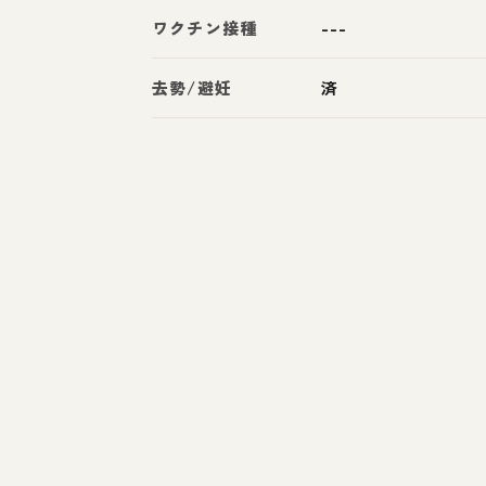
ワクチン接種
---
去勢/避妊
済