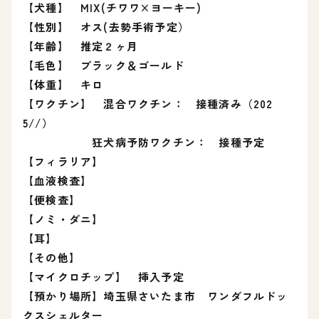
【犬種】 MIX(チワワ×ヨーキー)
【性別】 オス(去勢手術予定）
【年齢】 推定２ヶ月
【毛色】 ブラック＆ゴールド
【体重】 キロ
【ワクチン】 混合ワクチン： 接種済み（202
5//）
狂犬病予防ワクチン： 接種予定
【フィラリア】
【血液検査】
【便検査】
【ノミ・ダニ】
【耳】
【その他】
【マイクロチップ】 挿入予定
【預かり場所】埼玉県さいたま市 ワンダフルドッ
クスシェルター