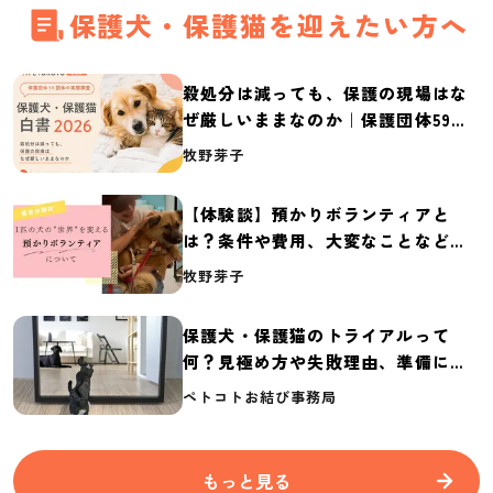
保護犬・保護猫を迎えたい方へ
殺処分は減っても、保護の現場はな
ぜ厳しいままなのか｜保護団体59団
体の実態調査【保護犬・保護猫白書
牧野芽子
2026】
【体験談】預かりボランティアと
は？条件や費用、大変なことなど紹
介
牧野芽子
保護犬・保護猫のトライアルって
何？見極め方や失敗理由、準備に必
要なものを紹介
ペトコトお結び事務局
もっと見る