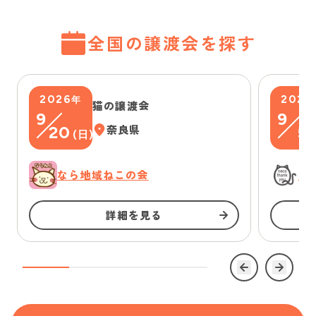
全国の譲渡会を探す
2026
2026
年
猫の譲渡会
9
9
20
奈良県
5
(
日
)
(
なら地域ねこの会
に
詳細を見る