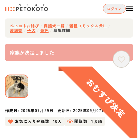
ログイン
ペトコトお結び
/
保護犬一覧
/
雑種（ミックス犬）
/
茨城県
/
子犬
/
茶色
/
募集詳細
家族が決定しました
作成日:
2025年07月29日
更新日:
2025年09月07日
お気に入り登録数
10人
閲覧数
1,068