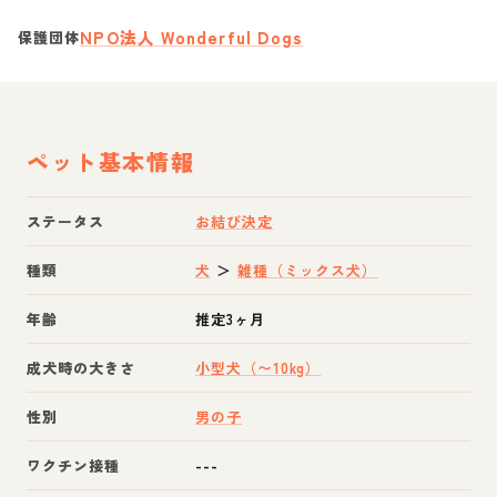
NPO法人 Wonderful Dogs
保護団体
ペット基本情報
ステータス
お結び決定
種類
犬
＞
雑種（ミックス犬）
年齢
推定3ヶ月
成犬時の大きさ
小型犬（〜10kg）
性別
男の子
ワクチン接種
---