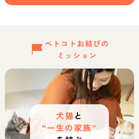
ペトコトお結びの
ミッション
犬猫
と
“一生の家族”