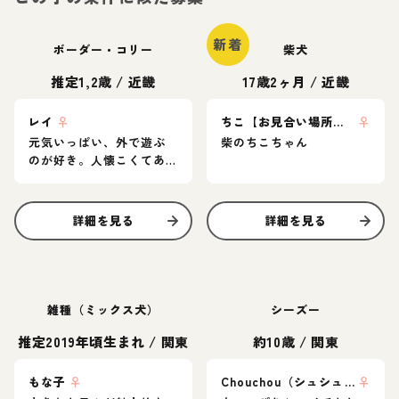
新着
ボーダー・コリー
柴犬
推定1,2歳
/
近畿
17歳2ヶ月
/
近畿
レイ
♀
ちこ【お見合い場所：大阪or東京】
♀
元気いっぱい、外で遊ぶ
柴のちこちゃん
のが好き。人懐こくてあ
まりものおじしない子で
す
詳細を見る
詳細を見る
雑種（ミックス犬）
シーズー
推定2019年頃生まれ
/
関東
約10歳
/
関東
もな子
♀
Chouchou（シュシュ）
♀