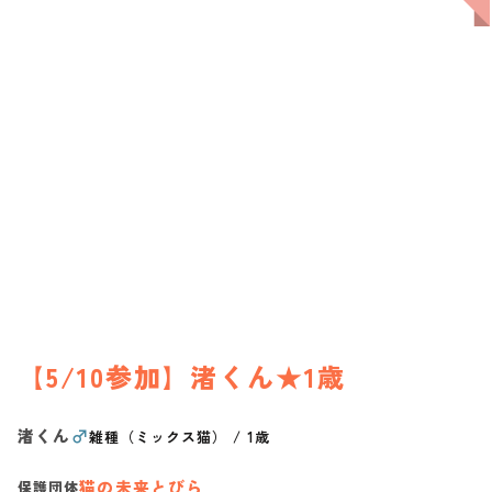
【5/10参加】渚くん★1歳
渚くん
♂
雑種（ミックス猫）
/
1歳
猫の未来とびら
保護団体