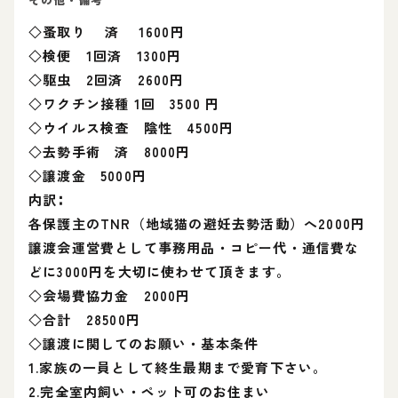
◇蚤取り 済 1600円
◇検便 1回済 1300円
◇駆虫 2回済 2600円
◇ワクチン接種 1回 3500 円
◇ウイルス検査 陰性 4500円
◇去勢手術 済 8000円
◇譲渡金 5000円
内訳∶
各保護主のTNR（地域猫の避妊去勢活動）へ2000円
譲渡会運営費として事務用品・コピー代・通信費な
どに3000円を大切に使わせて頂きます。
◇会場費協力金 2000円
◇合計 28500円
◇譲渡に関してのお願い・基本条件
1.家族の一員として終生最期まで愛育下さい。
2.完全室内飼い・ペット可のお住まい