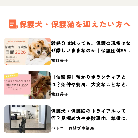
保護犬・保護猫を迎えたい方へ
殺処分は減っても、保護の現場はな
ぜ厳しいままなのか｜保護団体59団
体の実態調査【保護犬・保護猫白書
牧野芽子
2026】
【体験談】預かりボランティアと
は？条件や費用、大変なことなど紹
介
牧野芽子
保護犬・保護猫のトライアルって
何？見極め方や失敗理由、準備に必
要なものを紹介
ペトコトお結び事務局