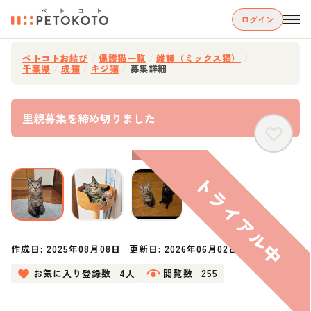
ログイン
ペトコトお結び
/
保護猫一覧
/
雑種（ミックス猫）
/
千葉県
/
成猫
/
キジ猫
/
募集詳細
里親募集を締め切りました
作成日:
2025年08月08日
更新日:
2026年06月02日
お気に入り登録数
4人
閲覧数
255