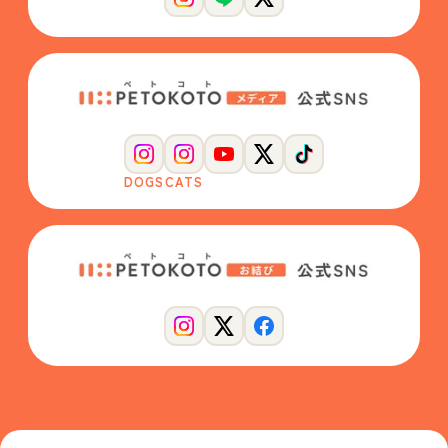
DOGS
CATS