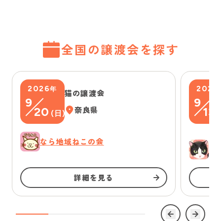
全国の譲渡会を探す
2026
2026
年
猫の譲渡会
9
9
20
奈良県
13
(
日
)
(
なら地域ねこの会
ゆ
詳細を見る