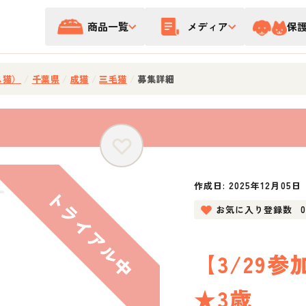
商品一覧
メディア
保
ス猫）
/
千葉県
/
成猫
/
三毛猫
/
募集詳細
作成日:
2025年12月05日
お気に入り登録数
【3/29
★3歳