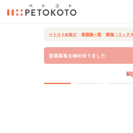
ペトコトお結び
/
保護猫一覧
/
雑種（ミック
里親募集を締め切りました