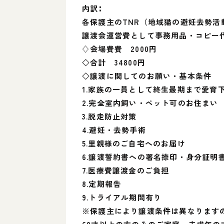
内訳∶
各保護主のTNR（地域猫の避妊去勢活動
譲渡会運営費として事務用品・コピー代
♢会場費費 2000円
◇合計 34800円
◇譲渡に関してのお願い・基本条件
1.家族の一員として終生最期まで愛育
2.完全室内飼い・ペット可のお住まい
3.脱走防止対策
4.避妊・去勢手術
5.里親様のご自宅へのお届け
6.譲渡誓約書への署名捺印・身分証明
7.医療費譲渡金のご負担
8.定期報告
9.トライアル期間有り
※保護主により譲渡条件は異なります