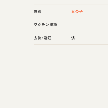
性別
女の子
ワクチン接種
---
去勢/避妊
済