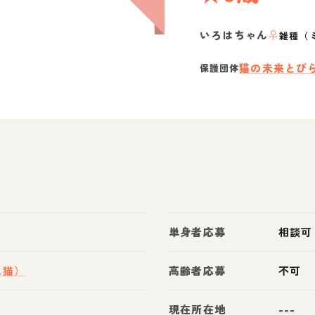
いろはちゃん
♀
雑種（
猫の未来とび
保護団体
単身者応募
相談可
ス猫）
高齢者応募
不可
現在所在地
---