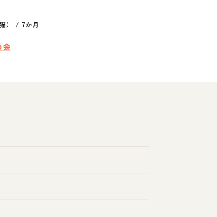
猫）
/
7か月
の会