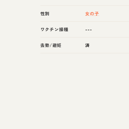
性別
女の子
ワクチン接種
---
去勢/避妊
済