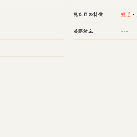
見た目の特徴
短毛
・
英語対応
---