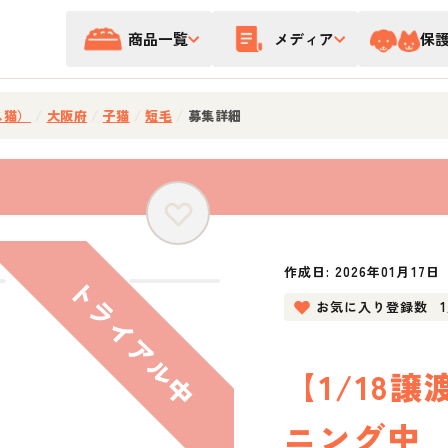
商品一覧
メディア
保
ス猫）
/
大阪府
/
子猫
/
短毛
/
募集詳細
作成日:
2026年01月17日
お気に入り登録数
【1/18
ニング中