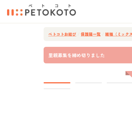
ペトコトお結び
/
保護猫一覧
/
雑種（ミック
里親募集を締め切りました