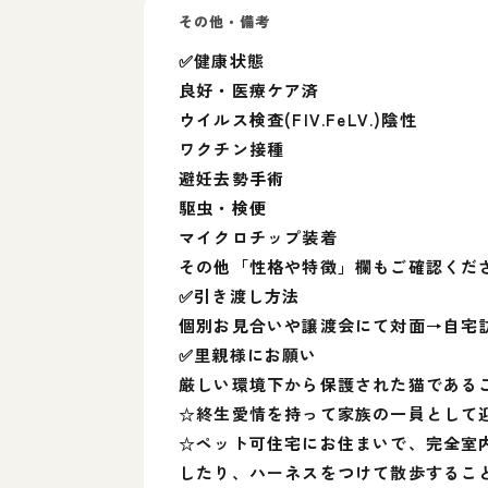
その他・備考
✅健康状態
良好・医療ケア済
ウイルス検査(FIV.FeLV.)陰性
ワクチン接種
避妊去勢手術
駆虫・検便
マイクロチップ装着
その他「性格や特徴」欄もご確認くだ
✅引き渡し方法
個別お見合いや譲渡会にて対面→自宅
✅里親様にお願い
厳しい環境下から保護された猫である
☆終生愛情を持って家族の一員として
☆ペット可住宅にお住まいで、完全室
したり、ハーネスをつけて散歩するこ