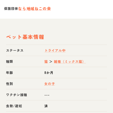
なら地域ねこの会
保護団体
ペット基本情報
ステータス
トライアル中
種類
猫
＞
雑種（ミックス猫）
年齢
8か月
性別
女の子
ワクチン接種
---
去勢/避妊
済