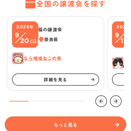
全国の譲渡会を探す
2026
2026
年
猫の譲渡会
9
9
20
奈良県
13
(
日
)
(
なら地域ねこの会
ゆ
詳細を見る
もっと見る