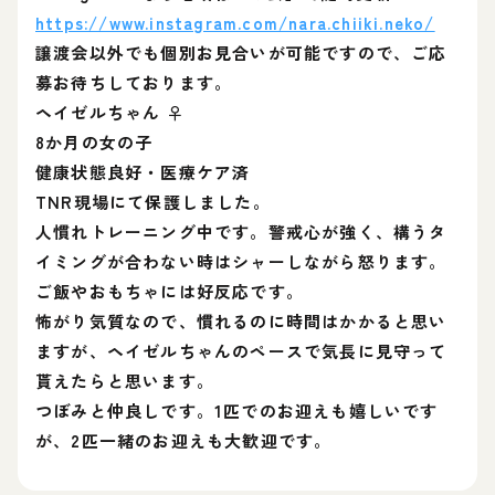
https://www.instagram.com/nara.chiiki.neko/
譲渡会以外でも個別お見合いが可能ですので、ご応
募お待ちしております。
ヘイゼルちゃん︎︎ ♀
8か月の女の子
健康状態良好・医療ケア済
TNR現場にて保護しました。
人慣れトレーニング中です。警戒心が強く、構うタ
イミングが合わない時はシャーしながら怒ります。
ご飯やおもちゃには好反応です。
怖がり気質なので、慣れるのに時間はかかると思い
ますが、ヘイゼルちゃんのペースで気長に見守って
貰えたらと思います。
つぼみと仲良しです。1匹でのお迎えも嬉しいです
が、2匹一緒のお迎えも大歓迎です。