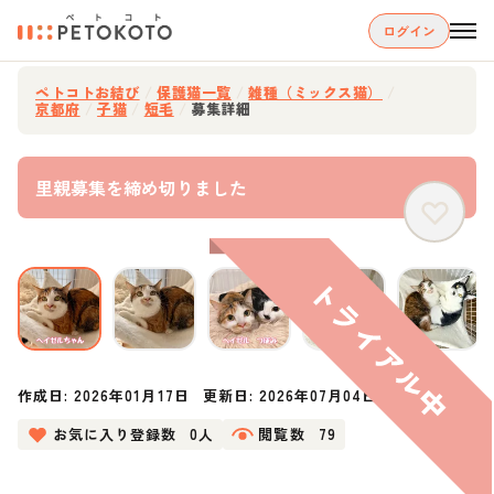
ログイン
ペトコトお結び
/
保護猫一覧
/
雑種（ミックス猫）
/
京都府
/
子猫
/
短毛
/
募集詳細
里親募集を締め切りました
作成日:
2026年01月17日
更新日:
2026年07月04日
お気に入り登録数
0人
閲覧数
79