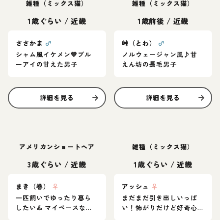
雑種（ミックス猫）
雑種（ミックス猫）
1歳ぐらい
/
近畿
1歳前後
/
近畿
ささかま
♂
峠（とわ）
♂
シャム風イケメン💙ブル
ノルウェージャン風♪甘
ーアイの甘えた男子
えん坊の長毛男子
詳細を見る
詳細を見る
アメリカンショートヘア
雑種（ミックス猫）
3歳ぐらい
/
近畿
1歳ぐらい
/
近畿
まき（巻）
♀
アッシュ
♀
一匹飼いでゆったり暮ら
まだまだ引き出しいっぱ
したい♨️ マイペースなア
い！怖がりだけど好奇心
メショ女子
旺盛なグレー猫