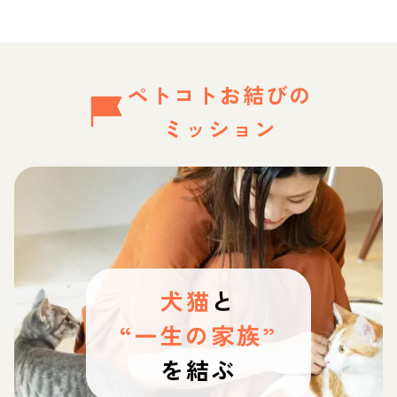
ペトコトお結びの
ミッション
犬猫
と
“一生の家族”
を結ぶ