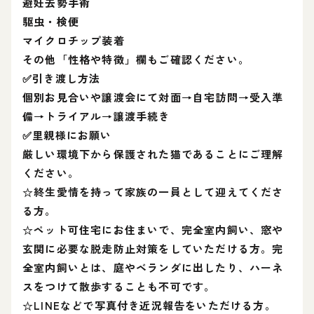
避妊去勢手術
駆虫・検便
マイクロチップ装着
その他「性格や特徴」欄もご確認ください。
✅引き渡し方法
個別お見合いや譲渡会にて対面→自宅訪問→受入準
備→トライアル→譲渡手続き
✅里親様にお願い
厳しい環境下から保護された猫であることにご理解
ください。
☆終生愛情を持って家族の一員として迎えてくださ
る方。
☆ペット可住宅にお住まいで、完全室内飼い、窓や
玄関に必要な脱走防止対策をしていただける方。完
全室内飼いとは、庭やベランダに出したり、ハーネ
スをつけて散歩することも不可です。
☆LINEなどで写真付き近況報告をいただける方。