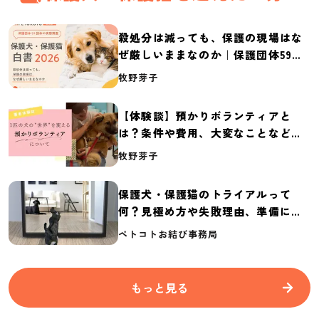
殺処分は減っても、保護の現場はな
ぜ厳しいままなのか｜保護団体59団
体の実態調査【保護犬・保護猫白書
牧野芽子
2026】
【体験談】預かりボランティアと
は？条件や費用、大変なことなど紹
介
牧野芽子
保護犬・保護猫のトライアルって
何？見極め方や失敗理由、準備に必
要なものを紹介
ペトコトお結び事務局
もっと見る