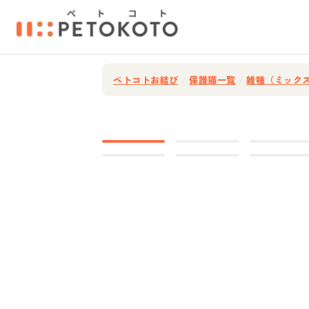
ペトコトお結び
/
保護猫一覧
/
雑種（ミック