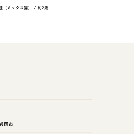
種（ミックス猫）
/
約2歳
岩国市