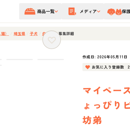
商品一覧
メディア
保
ス猫）
/
埼玉県
/
子犬
/
白黒猫
/
募集詳細
作成日:
2026年05月11日
お気に入り登録数
マイペー
ょっぴり
坊弟