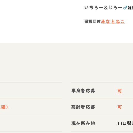
いちろー＆じろー
♂
雑
みなとねこ
保護団体
単身者応募
可
ス猫）
高齢者応募
可
現在所在地
山口県