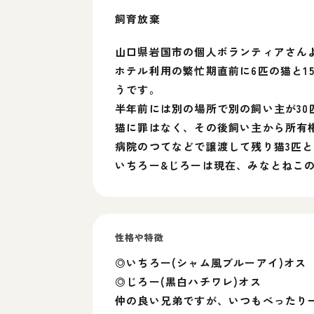
飼育放棄
山口県岩国市の個人ボランティアさん
ホテル利用の繁忙期直前に6匹の猫と1
うです。
半年前には別の場所で別の飼い主が3
猫に罪はなく、その後飼い主から所有
病院のつてなどで譲渡して残り猫3匹
いちろー&じろーは現在、みなとねこ
性格や特徴
◎いちろー(シャム風ブルーアイ)オス
◎じろー(黒白ハチワレ)オス
仲の良い兄弟ですが、いつもべったり