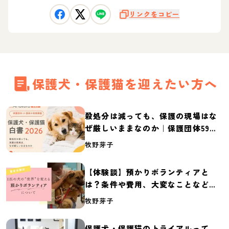
リンクをコピー
保護犬・保護猫を迎えたい方へ
殺処分は減っても、保護の現場はな
ぜ厳しいままなのか｜保護団体59団
体の実態調査【保護犬・保護猫白書
牧野芽子
2026】
【体験談】預かりボランティアと
は？条件や費用、大変なことなど紹
介
牧野芽子
保護犬・保護猫のトライアルって