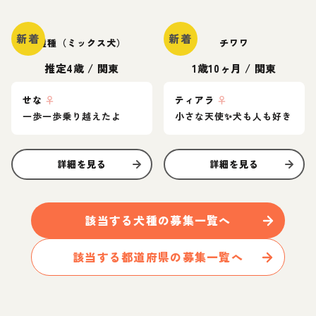
新着
新着
雑種（ミックス犬）
チワワ
推定4歳
/
関東
1歳10ヶ月
/
関東
せな
♀
ティアラ
♀
一歩一歩乗り越えたよ
小さな天使✨️犬も人も好き
詳細を見る
詳細を見る
該当する
犬
種の募集一覧へ
該当する都道府県の募集一覧へ