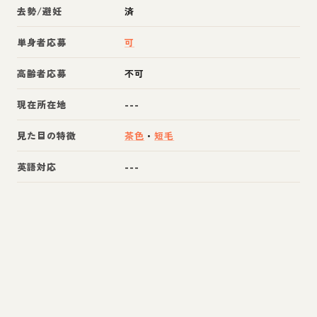
去勢/避妊
済
単身者応募
可
高齢者応募
不可
現在所在地
---
見た目の特徴
茶色
・
短毛
英語対応
---