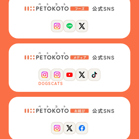
DOGS
CATS