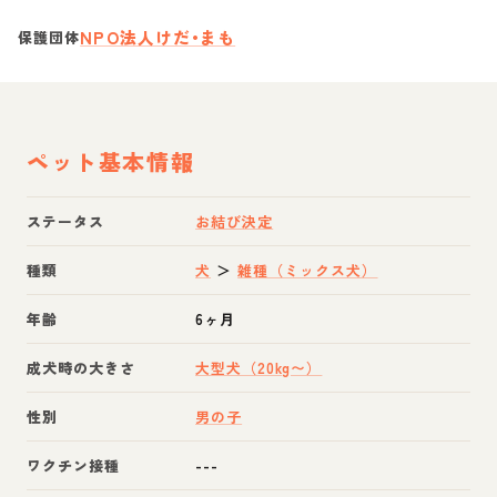
NPO法人けだ•まも
保護団体
ペット基本情報
ステータス
お結び決定
種類
犬
＞
雑種（ミックス犬）
年齢
6ヶ月
成犬時の大きさ
大型犬（20kg〜）
性別
男の子
ワクチン接種
---