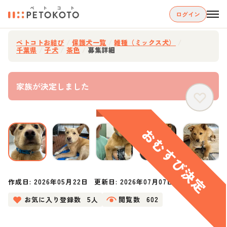
ログイン
ペトコトお結び
/
保護犬一覧
/
雑種（ミックス犬）
/
千葉県
/
子犬
/
茶色
/
募集詳細
家族が決定しました
作成日:
2026年05月22日
更新日:
2026年07月07日
お気に入り登録数
5人
閲覧数
602