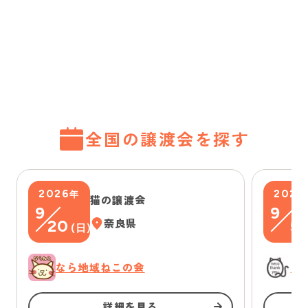
全国の譲渡会を探す
2026
2026
年
猫の譲渡会
9
9
20
奈良県
5
(
日
)
(
なら地域ねこの会
に
詳細を見る