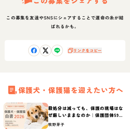
この募集をシェアする
この募集を友達やSNSにシェアすることで運命の糸が結
ばれるかも。
リンクをコピー
保護犬・保護猫を迎えたい方へ
殺処分は減っても、保護の現場はな
ぜ厳しいままなのか｜保護団体59団
体の実態調査【保護犬・保護猫白書
牧野芽子
2026】