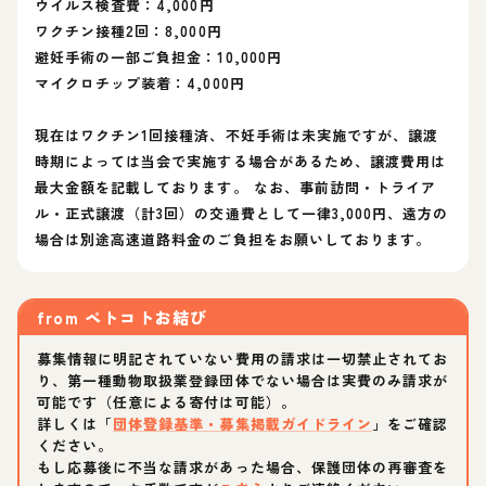
ウイルス検査費：4,000円
ワクチン接種2回：8,000円
避妊手術の一部ご負担金：10,000円
マイクロチップ装着：4,000円
現在はワクチン1回接種済、不妊手術は未実施ですが、譲渡
時期によっては当会で実施する場合があるため、譲渡費用は
最大金額を記載しております。 なお、事前訪問・トライア
ル・正式譲渡（計3回）の交通費として一律3,000円、遠方の
場合は別途高速道路料金のご負担をお願いしております。
from
ペトコトお結び
募集情報に明記されていない費用の請求は一切禁止されてお
り、第一種動物取扱業登録団体でない場合は実費のみ請求が
可能です（任意による寄付は可能）。
詳しくは「
団体登録基準・募集掲載ガイドライン
」をご確認
ください。
もし応募後に不当な請求があった場合、保護団体の再審査を