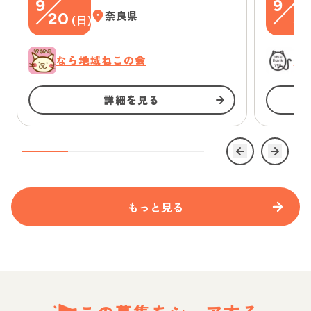
9
9
20
奈良県
5
(
日
)
(
なら地域ねこの会
に
詳細を見る
もっと見る