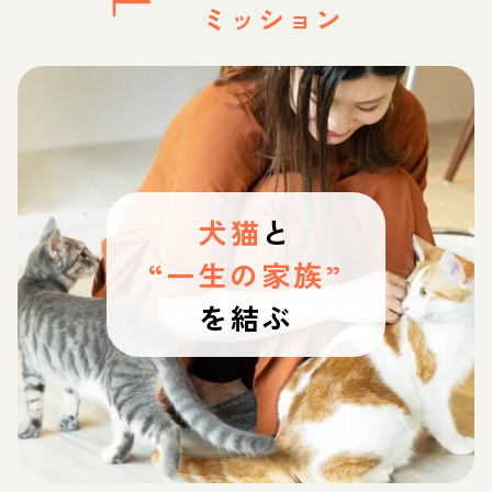
ミッション
犬猫
と
“一生の家族”
を結ぶ