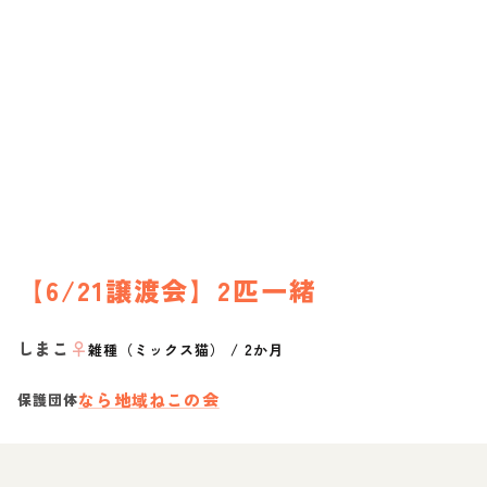
【6/21譲渡会】2匹一緒
しまこ
♀
雑種（ミックス猫）
/
2か月
なら地域ねこの会
保護団体