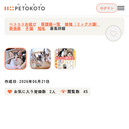
ログイン
ペトコトお結び
/
保護猫一覧
/
雑種（ミックス猫）
/
奈良県
/
子猫
/
短毛
/
募集詳細
作成日:
2026年06月21日
お気に入り登録数
2人
閲覧数
45