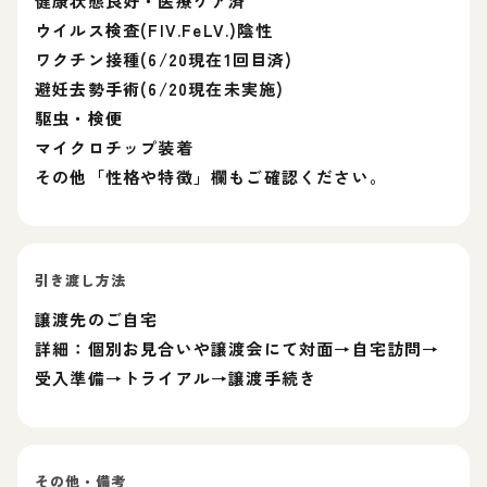
健康状態良好・医療ケア済
ウイルス検査(FIV.FeLV.)陰性
ワクチン接種(6/20現在1回目済)
避妊去勢手術(6/20現在未実施)
駆虫・検便
マイクロチップ装着
その他「性格や特徴」欄もご確認ください。
引き渡し方法
譲渡先のご自宅
詳細：個別お見合いや譲渡会にて対面→自宅訪問→
受入準備→トライアル→譲渡手続き
その他・備考