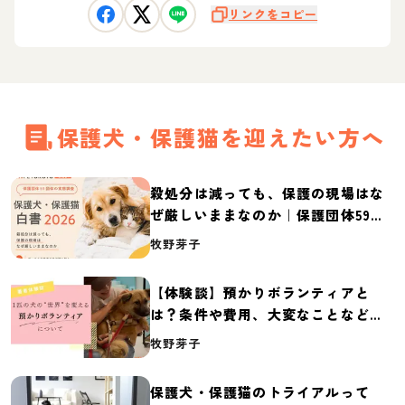
リンクをコピー
保護犬・保護猫を迎えたい方へ
殺処分は減っても、保護の現場はな
ぜ厳しいままなのか｜保護団体59団
体の実態調査【保護犬・保護猫白書
牧野芽子
2026】
【体験談】預かりボランティアと
は？条件や費用、大変なことなど紹
介
牧野芽子
保護犬・保護猫のトライアルって