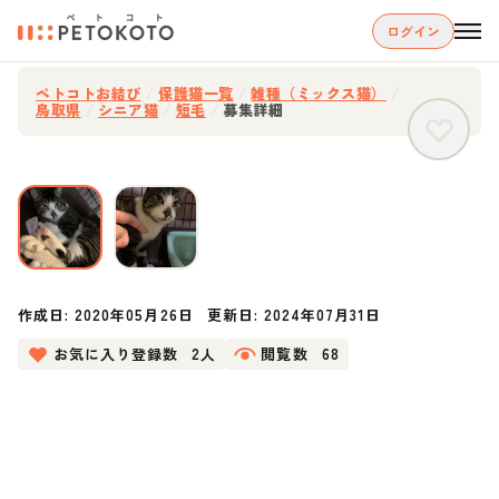
ログイン
ペトコトお結び
/
保護猫一覧
/
雑種（ミックス猫）
/
鳥取県
/
シニア猫
/
短毛
/
募集詳細
作成日:
2020年05月26日
更新日:
2024年07月31日
お気に入り登録数
2人
閲覧数
68