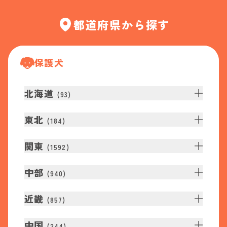
都道府県から探す
保護犬
北海道
(
93
)
東北
(
184
)
関東
(
1592
)
中部
(
940
)
近畿
(
857
)
中国
(
244
)