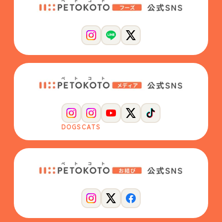
DOGS
CATS