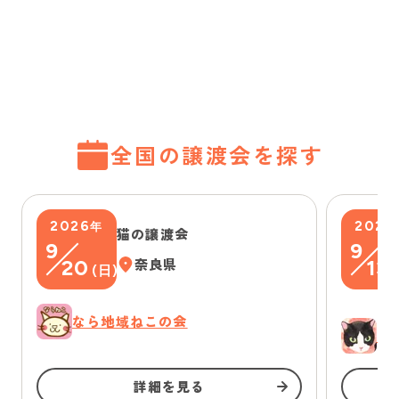
全国の譲渡会を探す
2026
2026
年
猫の譲渡会
9
9
20
奈良県
13
(
日
)
(
なら地域ねこの会
ゆ
詳細を見る