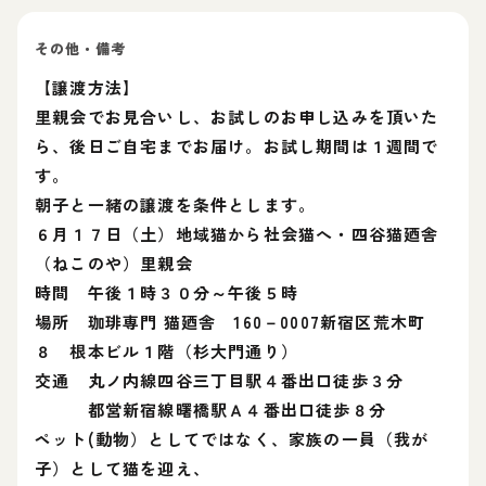
その他・備考
【譲渡方法】
里親会でお見合いし、お試しのお申し込みを頂いた
ら、後日ご自宅までお届け。お試し期間は１週間で
す。
朝子と一緒の譲渡を条件とします。
６月１７日（土）地域猫から社会猫へ・四谷猫廼舎
（ねこのや）里親会
時間 午後１時３０分～午後５時
場所 珈琲専門 猫廼舎 160－0007新宿区荒木町
８ 根本ビル１階（杉大門通り）
交通 丸ノ内線四谷三丁目駅４番出口徒歩３分
都営新宿線曙橋駅Ａ４番出口徒歩８分
ペット(動物）としてではなく、家族の一員（我が
子）として猫を迎え、