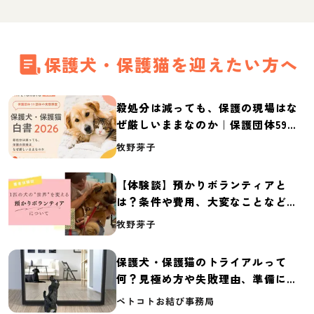
保護犬・保護猫を迎えたい方へ
殺処分は減っても、保護の現場はな
ぜ厳しいままなのか｜保護団体59団
体の実態調査【保護犬・保護猫白書
牧野芽子
2026】
【体験談】預かりボランティアと
は？条件や費用、大変なことなど紹
介
牧野芽子
保護犬・保護猫のトライアルって
何？見極め方や失敗理由、準備に必
要なものを紹介
ペトコトお結び事務局