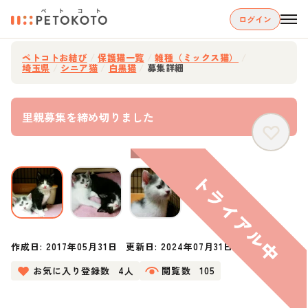
ログイン
ペトコトお結び
/
保護猫一覧
/
雑種（ミックス猫）
/
埼玉県
/
シニア猫
/
白黒猫
/
募集詳細
里親募集を締め切りました
作成日:
2017年05月31日
更新日:
2024年07月31日
お気に入り登録数
4人
閲覧数
105