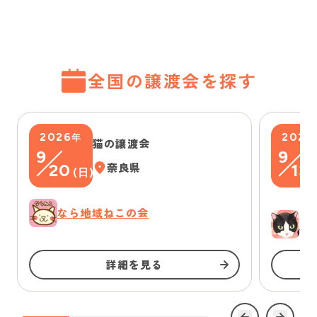
全国の譲渡会を探す
2026
2026
年
猫の譲渡会
9
9
20
奈良県
13
(
日
)
(
なら地域ねこの会
ゆ
詳細を見る