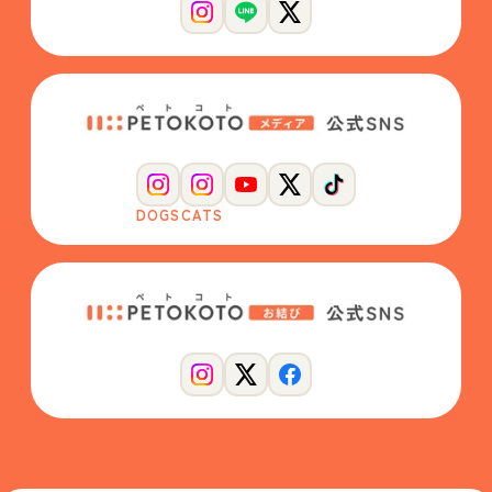
DOGS
CATS