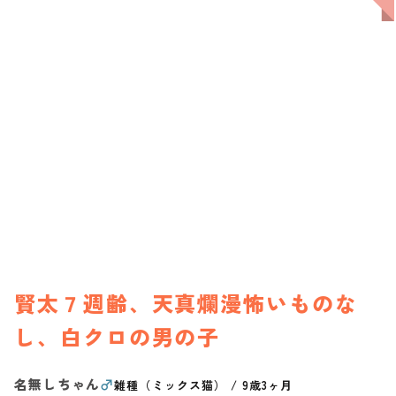
賢太７週齢、天真爛漫怖いものな
し、白クロの男の子
名無しちゃん
♂
雑種（ミックス猫）
/
9歳3ヶ月