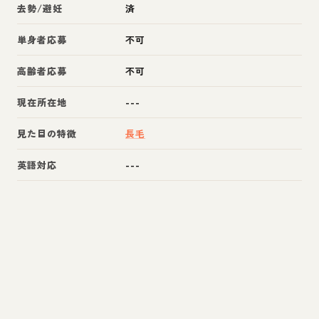
去勢/避妊
済
単身者応募
不可
高齢者応募
不可
現在所在地
---
見た目の特徴
長毛
英語対応
---