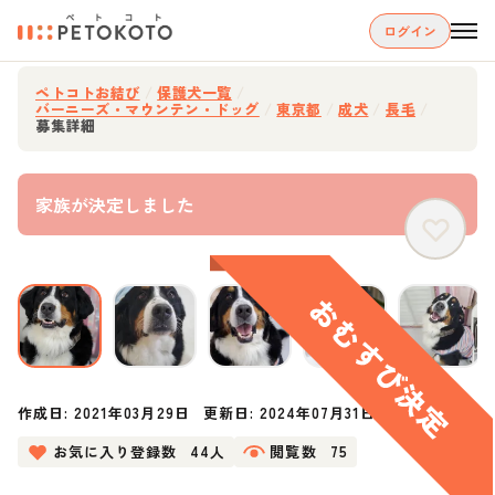
ログイン
ペトコトお結び
/
保護犬一覧
/
バーニーズ・マウンテン・ドッグ
/
東京都
/
成犬
/
長毛
/
募集詳細
家族が決定しました
作成日:
2021年03月29日
更新日:
2024年07月31日
お気に入り登録数
44人
閲覧数
75