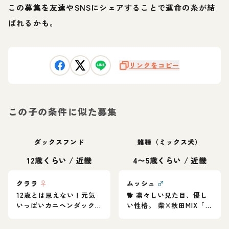
この募集を友達やSNSにシェアすることで運命の糸が結
ばれるかも。
リンクをコピー
この子の条件に似た募集
ダックスフンド
雑種（ミックス犬）
12歳くらい
/
近畿
4〜5歳くらい
/
近畿
クララ
♀
ムッシュ
♂
12歳とは思えない！元気
🐕 凛々しい見た目、優し
いっぱいカニヘンダック
い性格。 柴×秋田MIX「ム
スの女の子♪
ッシュ」家族募集中