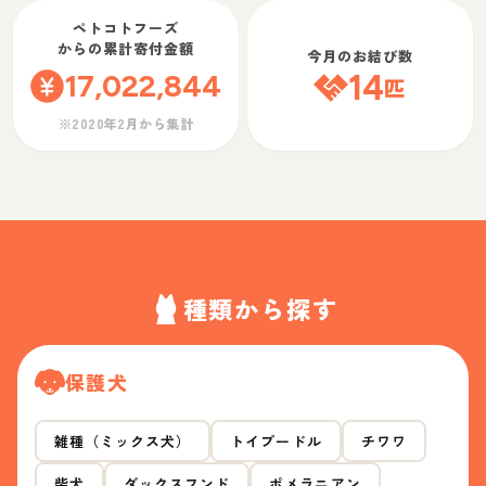
ペトコトフーズ
からの累計寄付金額
今月のお結び数
17,022,844
14
匹
※2020年2月から集計
種類から探す
保護犬
雑種（ミックス犬）
トイプードル
チワワ
柴犬
ダックスフンド
ポメラニアン