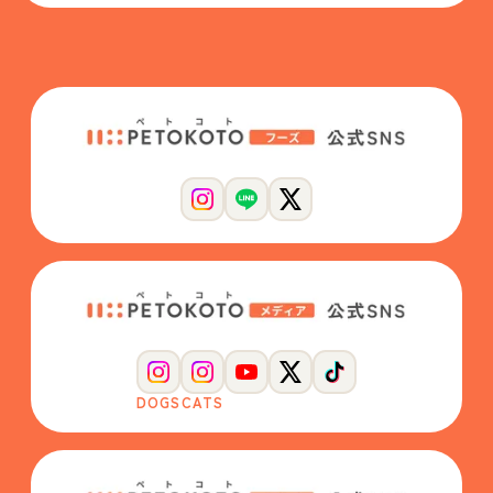
DOGS
CATS