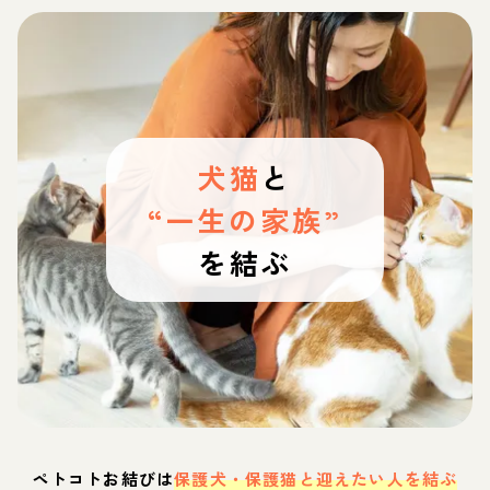
犬猫
と
“一生の家族”
を結ぶ
ペトコトお結びは
保護犬・保護猫と迎えたい人を結ぶ