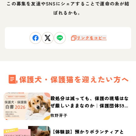
この募集を友達やSNSにシェアすることで運命の糸が結
ばれるかも。
リンクをコピー
保護犬・保護猫を迎えたい方へ
殺処分は減っても、保護の現場はな
ぜ厳しいままなのか｜保護団体59団
体の実態調査【保護犬・保護猫白書
牧野芽子
2026】
【体験談】預かりボランティアと