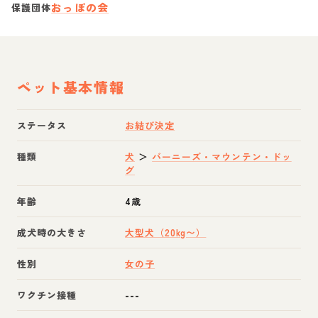
おっぽの会
保護団体
ペット基本情報
ステータス
お結び決定
種類
犬
＞
バーニーズ・マウンテン・ドッ
グ
年齢
4歳
成犬時の大きさ
大型犬（20kg〜）
性別
女の子
ワクチン接種
---