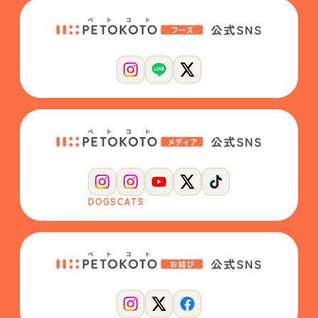
DOGS
CATS