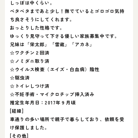
しっぽは中くらい。
ベタベタまであと少し！撫でているとゴロゴロ気持
ち良さそうにしてくれます。
おっとりした性格です。
ゆっくり見守って下さる優しい家族募集中です。
兄妹は「栄太郎」「雷蔵」「アカネ」
☆ワクチン２回済
☆ノミダニ取り済
☆ウイルス検査（エイズ・白血病）陰性
☆駆虫済
☆トイレしつけ済
☆不妊手術・マイクロチップ挿入済み
推定生年月日：2017年９月頃
[経緯]
車通りの多い場所で親子で暮らしており、依頼を受
け保護しました。
[その他]