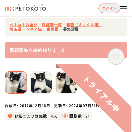
ログイン
ペトコトお結び
/
保護猫一覧
/
雑種（ミックス猫）
/
埼玉県
/
シニア猫
/
白黒猫
/
募集詳細
里親募集を締め切りました
作成日:
2017年12月18日
更新日:
2024年07月31日
お気に入り登録数
4人
閲覧数
21