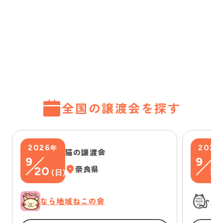
全国の譲渡会を探す
2026
2026
年
猫の譲渡会
9
9
20
奈良県
5
(
日
)
(
なら地域ねこの会
に