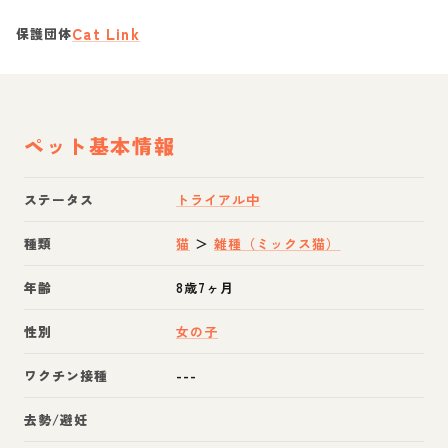
Cat Link
保護団体
ペット基本情報
ステータス
トライアル中
種類
猫
＞
雑種（ミックス猫）
年齢
8歳7ヶ月
性別
女の子
ワクチン接種
---
去勢/避妊