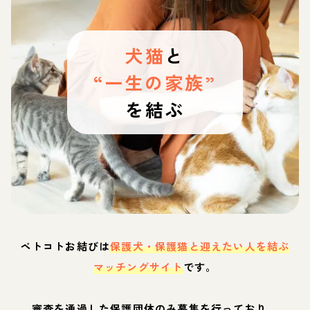
犬猫
と
“一生の家族”
を結ぶ
ペトコトお結びは
保護犬・保護猫と迎えたい人を結ぶ
マッチングサイト
です。
審査を通過した保護団体のみ募集を行っており、