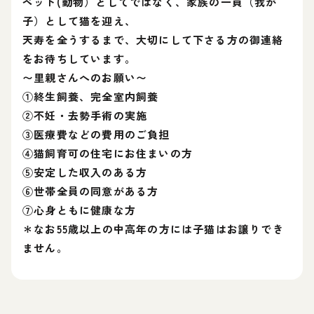
ペット(動物）としてではなく、家族の一員（我が
子）として猫を迎え、
天寿を全うするまで、大切にして下さる方の御連絡
をお待ちしています。
〜里親さんへのお願い〜
①終生飼養、完全室内飼養
②不妊・去勢手術の実施
③医療費などの費用のご負担
④猫飼育可の住宅にお住まいの方
⑤安定した収入のある方
⑥世帯全員の同意がある方
⑦心身ともに健康な方
＊なお55歳以上の中高年の方には子猫はお譲りでき
ません。