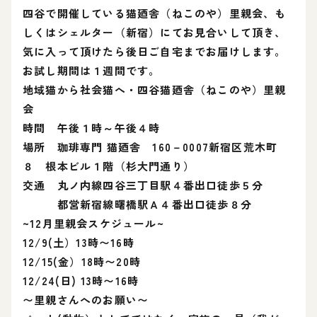
四谷で開催している猫廼舎（ねこのや）里親会、も
しくはシェルター（新宿）にてお見合いして頂き、
気に入って頂けたら後日ご自宅までお届けします。
お試し期間は１週間です。
地域猫から社会猫へ・四谷猫廼舎（ねこのや）里親
会
時間 午後１時～午後４時
場所 珈琲専門 猫廼舎 160－0007新宿区荒木町
８ 根本ビル１階（杉大門通り）
交通 丸ノ内線四谷三丁目駅４番出口徒歩５分
都営新宿線曙橋駅Ａ４番出口徒歩８分
~12月里親会スケジュール~
12/9(土）13時〜16時
12/15(金）18時〜20時
12/24(日) 13時〜16時
〜里親さんへのお願い〜