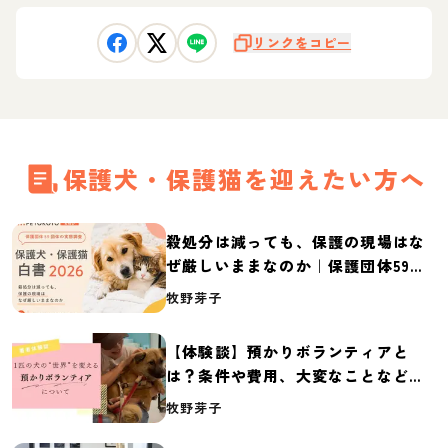
リンクをコピー
保護犬・保護猫を迎えたい方へ
殺処分は減っても、保護の現場はな
ぜ厳しいままなのか｜保護団体59団
体の実態調査【保護犬・保護猫白書
牧野芽子
2026】
【体験談】預かりボランティアと
は？条件や費用、大変なことなど紹
介
牧野芽子