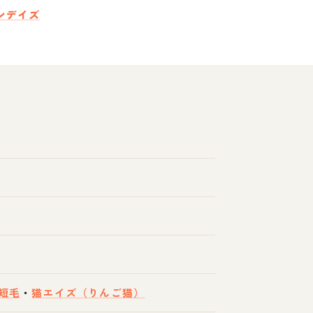
ンデイズ
短毛
・
猫エイズ（りんご猫）