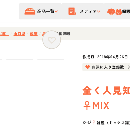
商品一覧
メディア
保
ス猫）
/
山口県
/
成猫
/
黒猫
/
募集詳細
作成日:
2018年04月26日
お気に入り登録数
全く人見
♀MIX
ジジ
♀
雑種（ミックス猫