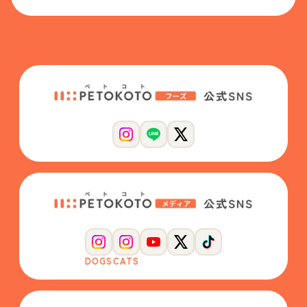
DOGS
CATS