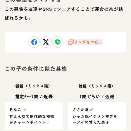
この募集を友達やSNSにシェアすることで運命の糸が結
ばれるかも。
リンクをコピー
この子の条件に似た募集
雑種（ミックス猫）
雑種（ミックス猫）
推定6〜7歳
/
近畿
1歳ぐらい
/
近畿
きなこ
♀
ささかま
♂
甘えん坊で個性的な模様
シャム風イケメン💙ブル
がチャームポイント！
ーアイの甘えた男子