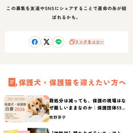
この募集を友達やSNSにシェアすることで運命の糸が結
ばれるかも。
リンクをコピー
保護犬・保護猫を迎えたい方へ
殺処分は減っても、保護の現場はな
ぜ厳しいままなのか｜保護団体59団
体の実態調査【保護犬・保護猫白書
牧野芽子
2026】