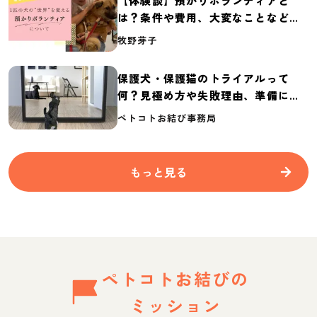
【体験談】預かりボランティアと
は？条件や費用、大変なことなど紹
介
牧野芽子
保護犬・保護猫のトライアルって
何？見極め方や失敗理由、準備に必
要なものを紹介
ペトコトお結び事務局
もっと見る
ペトコトお結びの
ミッション