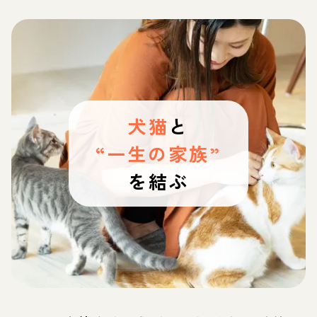
犬猫
と
“一生の家族”
を結ぶ