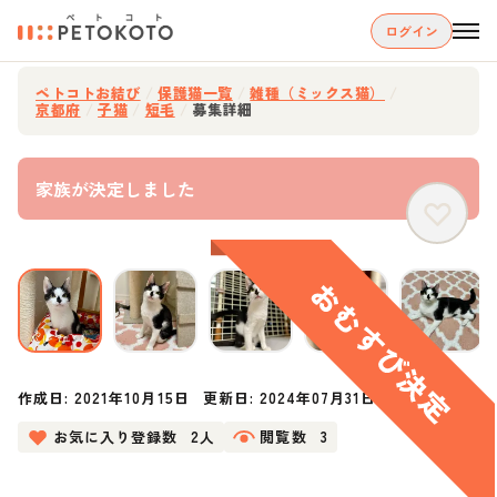
ログイン
ペトコトお結び
/
保護猫一覧
/
雑種（ミックス猫）
/
京都府
/
子猫
/
短毛
/
募集詳細
家族が決定しました
作成日:
2021年10月15日
更新日:
2024年07月31日
お気に入り登録数
2人
閲覧数
3