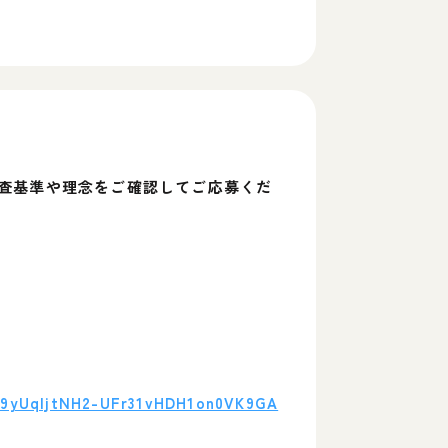
査基準や理念をご確認してご応募くだ
jk9yUqljtNH2-UFr31vHDH1on0VK9GA