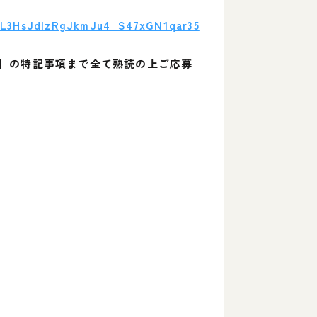
CsL3HsJdIzRgJkmJu4_S47xGN1qar35
】の特記事項まで全て熟読の上ご応募