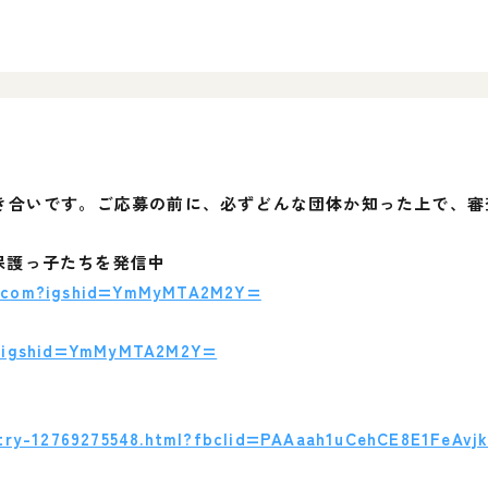
。
き合いです。ご応募の前に、必ずどんな団体か知った上で、審
で保護っ子たちを発信中
o_com?igshid=YmMyMTA2M2Y=
ai?igshid=YmMyMTA2M2Y=
ntry-12769275548.html?fbclid=PAAaah1uCehCE8E1FeAv