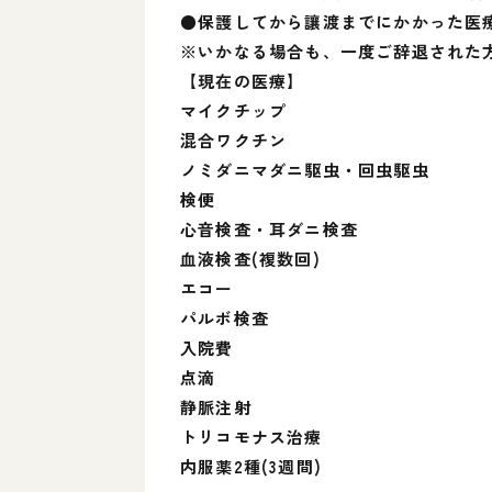
●保護してから讓渡までにかかった医
※いかなる場合も、一度ご辞退された
【現在の医療】
マイクチップ
混合ワクチン
ノミダニマダニ駆虫・回虫駆虫
検便
心音検査・耳ダニ検査
血液検査(複数回)
エコー
パルボ検査
入院費
点滴
静脈注射
トリコモナス治療
内服薬2種(3週間)