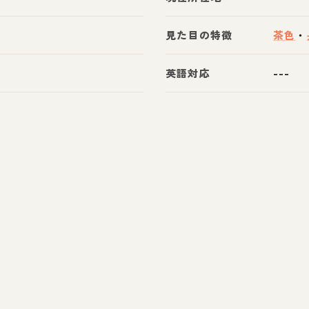
見た目の特徴
茶色
・
英語対応
---