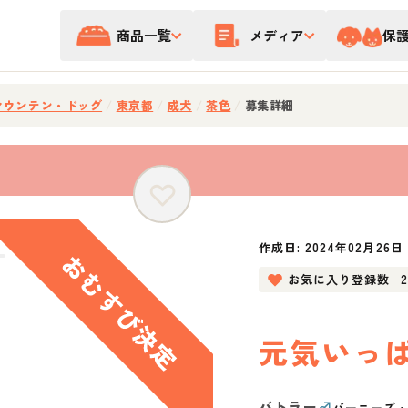
商品一覧
メディア
保
マウンテン・ドッグ
/
東京都
/
成犬
/
茶色
/
募集詳細
作成日:
2024年02月26日
お気に入り登録数
元気いっ
バトラー
♂
バーニーズ