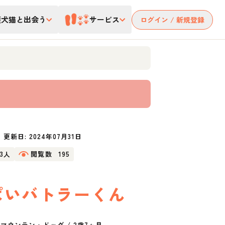
護犬猫と出会う
サービス
ログイン / 新規登録
更新日:
2024年07月31日
23人
閲覧数
195
ぱいバトラーくん
・マウンテン・ドッグ
/
2歳7ヶ月