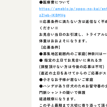
⚫医療費について
https://ameblo.jp/oppo-no-kai/
zZIeb-IKBMVg
※応募条件に満たない方は返信なく不
ください※
お見合い当日のお引渡し、トライアル
体重はおおよそになります。
【応募条件】
●募集地区範囲内のご家庭(神奈川は一
● 指定の土日でお見合いに来れる方
(調整頂けない方は今後の応募は不可)
(直近の土日をあけてからのご応募がス
●小さなお子様が居ないご家庭
●ハンデがあり仔犬のためお留守番の少な
門脈シャントの疑いで保護
経過観察になります。
この子と最期まで大切に寄り添って頂