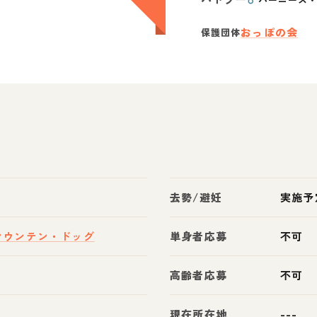
おっぽの会
保護団体
去勢/避妊
実施予
マウンテン・ドッグ
単身者応募
不可
高齢者応募
不可
現在所在地
---