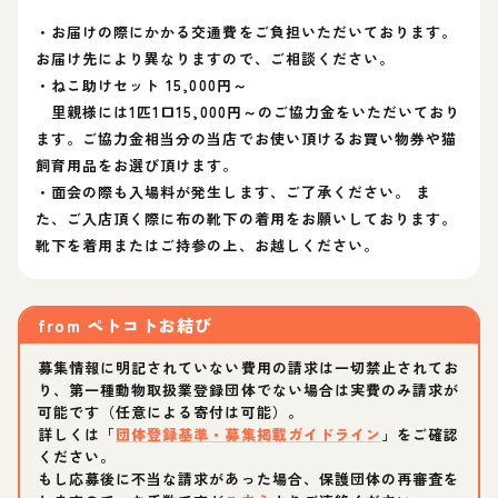
・お届けの際にかかる交通費をご負担いただいております。
お届け先により異なりますので、ご相談ください。
・ねこ助けセット 15,000円～
里親様には1匹1口15,000円～のご協力金をいただいており
ます。ご協力金相当分の当店でお使い頂けるお買い物券や猫
飼育用品をお選び頂けます。
・面会の際も入場料が発生します、ご了承ください。 ま
た、ご入店頂く際に布の靴下の着用をお願いしております。
靴下を着用またはご持参の上、お越しください。
from
ペトコトお結び
募集情報に明記されていない費用の請求は一切禁止されてお
り、第一種動物取扱業登録団体でない場合は実費のみ請求が
可能です（任意による寄付は可能）。
詳しくは「
団体登録基準・募集掲載ガイドライン
」をご確認
ください。
もし応募後に不当な請求があった場合、保護団体の再審査を