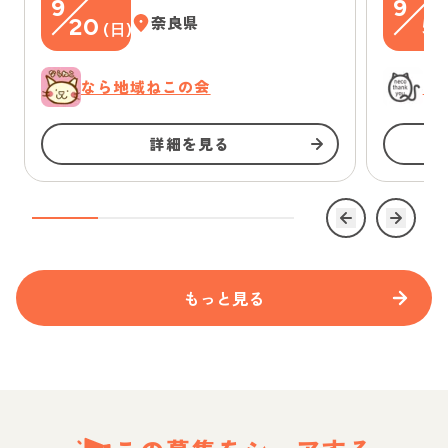
9
9
20
奈良県
5
(
日
)
(
なら地域ねこの会
に
詳細を見る
もっと見る