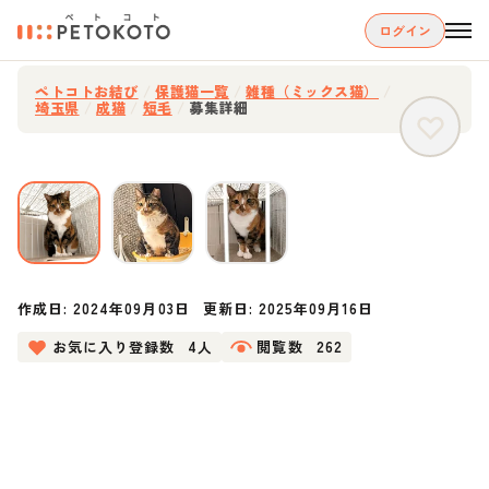
ログイン
ペトコトお結び
/
保護猫一覧
/
雑種（ミックス猫）
/
埼玉県
/
成猫
/
短毛
/
募集詳細
作成日:
2024年09月03日
更新日:
2025年09月16日
お気に入り登録数
4人
閲覧数
262