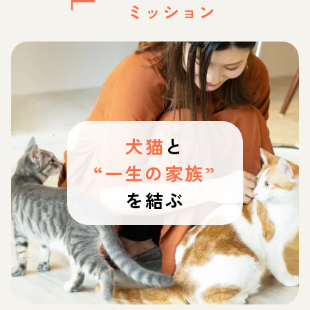
ミッション
犬猫
と
“一生の家族”
を結ぶ