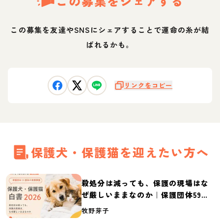
この募集をシェアする
この募集を友達やSNSにシェアすることで運命の糸が結
ばれるかも。
リンクをコピー
保護犬・保護猫を迎えたい方へ
殺処分は減っても、保護の現場はな
ぜ厳しいままなのか｜保護団体59団
体の実態調査【保護犬・保護猫白書
牧野芽子
2026】