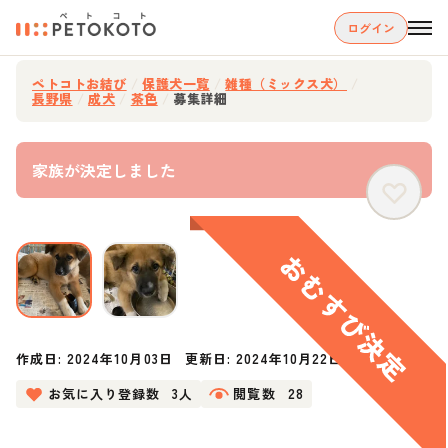
ログイン
ペトコトお結び
/
保護犬一覧
/
雑種（ミックス犬）
/
長野県
/
成犬
/
茶色
/
募集詳細
家族が決定しました
作成日:
2024年10月03日
更新日:
2024年10月22日
お気に入り登録数
3人
閲覧数
28