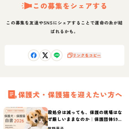
この募集をシェアする
この募集を友達やSNSにシェアすることで運命の糸が結
ばれるかも。
リンクをコピー
保護犬・保護猫を迎えたい方へ
殺処分は減っても、保護の現場はな
ぜ厳しいままなのか｜保護団体59団
体の実態調査【保護犬・保護猫白書
牧野芽子