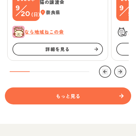
猫の譲渡会
9
9
20
奈良県
5
(
日
)
(
なら地域ねこの会
に
詳細を見る
もっと見る