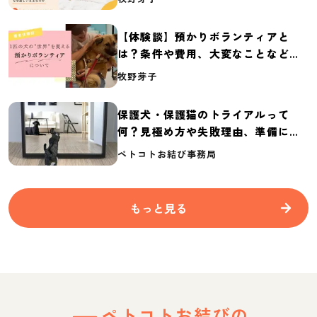
2026】
【体験談】預かりボランティアと
は？条件や費用、大変なことなど紹
介
牧野芽子
保護犬・保護猫のトライアルって
何？見極め方や失敗理由、準備に必
要なものを紹介
ペトコトお結び事務局
もっと見る
ペトコトお結びの