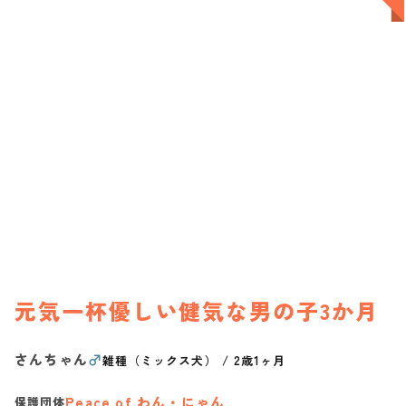
元気一杯優しい健気な男の子3か月
さんちゃん
♂
雑種（ミックス犬）
/
2歳1ヶ月
Peace of わん・にゃん
保護団体