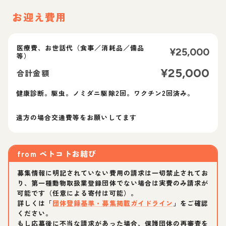
お迎え費用
医療費、お世話代（食事／消耗品／備品
¥
25,000
等）
¥
25,000
合計金額
健康診断。駆虫。ノミダニ駆除2回。ワクチン2回済み。
from
ペトコトお結び
募集情報に明記されていない費用の請求は一切禁止されてお
り、第一種動物取扱業登録団体でない場合は実費のみ請求が
可能です（任意による寄付は可能）。
詳しくは「
団体登録基準・募集掲載ガイドライン
」をご確認
ください。
もし応募後に不当な請求があった場合、保護団体の再審査を