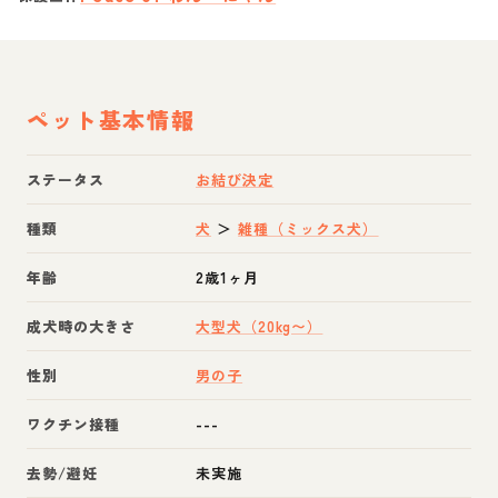
ペット基本情報
ステータス
お結び決定
種類
犬
＞
雑種（ミックス犬）
年齢
2歳1ヶ月
成犬時の大きさ
大型犬（20kg〜）
性別
男の子
ワクチン接種
---
去勢/避妊
未実施