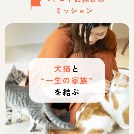
ミッション
犬猫
と
“一生の家族”
を結ぶ