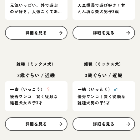
元気いっぱい、外で遊ぶ
天真爛漫で遊び好き！甘
のが好き。人懐こくてあ
えん坊な柴犬男子3歳
まりものおじしない子で
す
詳細を見る
詳細を見る
雑種（ミックス犬）
雑種（ミックス犬）
3歳ぐらい
/
近畿
3歳ぐらい
/
近畿
一幸（いっこう）
♀
一徳（いっとく）
♂
優秀ワンコ｜賢く従順な
優秀ワンコ｜賢く従順な
雑種犬女の子3才
雑種犬男の子3才
詳細を見る
詳細を見る