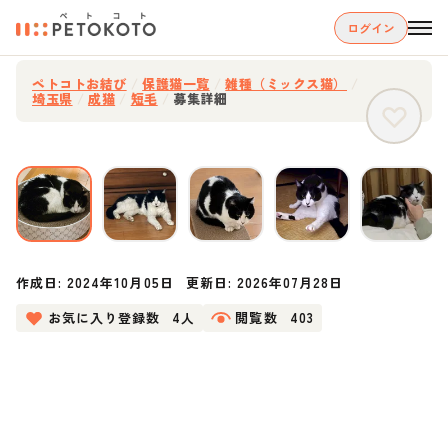
ログイン
ペトコトお結び
/
保護猫一覧
/
雑種（ミックス猫）
/
埼玉県
/
成猫
/
短毛
/
募集詳細
作成日:
2024年10月05日
更新日:
2026年07月28日
お気に入り登録数
4人
閲覧数
403