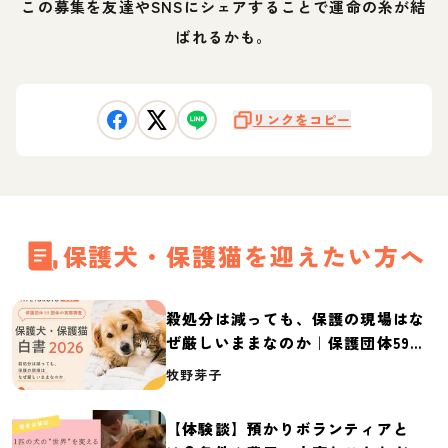
この募集を友達やSNSにシェアすることで運命の糸が結
ばれるかも。
リンクをコピー
保護犬・保護猫を迎えたい方へ
殺処分は減っても、保護の現場はな
ぜ厳しいままなのか｜保護団体59団
体の実態調査【保護犬・保護猫白書
牧野芽子
2026】
【体験談】預かりボランティアと