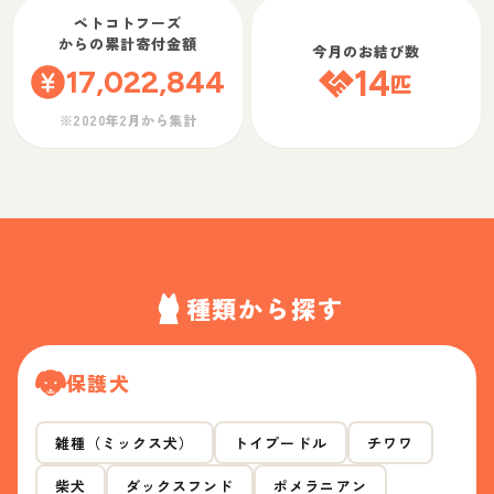
ペトコトフーズ
からの累計寄付金額
今月のお結び数
17,022,844
14
匹
※2020年2月から集計
種類から探す
保護犬
雑種（ミックス犬）
トイプードル
チワワ
柴犬
ダックスフンド
ポメラニアン