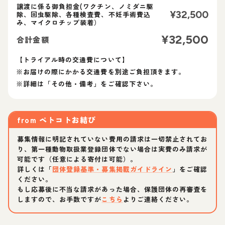
譲渡に係る御負担金(ワクチン、ノミダニ駆
¥
32,500
除、回虫駆除、各種検査費、不妊手術費込
み、マイクロチップ装着）
¥
32,500
合計金額
【トライアル時の交通費について】
※お届けの際にかかる交通費を別途ご負担頂きます。
※詳細は「その他・備考」をご確認下さい。
from
ペトコトお結び
募集情報に明記されていない費用の請求は一切禁止されてお
り、第一種動物取扱業登録団体でない場合は実費のみ請求が
可能です（任意による寄付は可能）。
詳しくは「
団体登録基準・募集掲載ガイドライン
」をご確認
ください。
もし応募後に不当な請求があった場合、保護団体の再審査を
しますので、お手数ですが
こちら
よりご連絡ください。