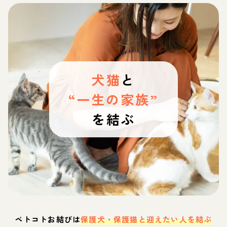
犬猫
と
“一生の家族”
を結ぶ
ペトコトお結びは
保護犬・保護猫と迎えたい人を結ぶ