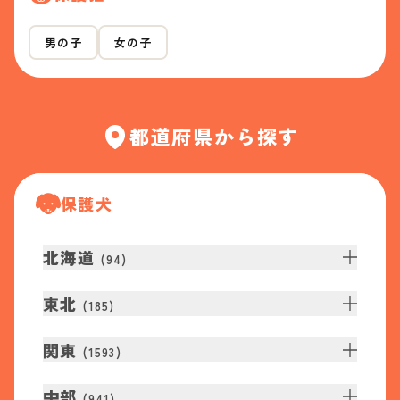
男の子
女の子
都道府県から探す
保護犬
北海道
(
94
)
東北
(
185
)
関東
(
1593
)
中部
(
941
)