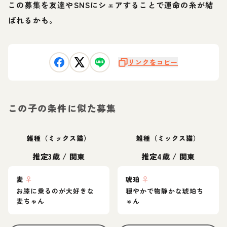
この募集を友達やSNSにシェアすることで運命の糸が結
ばれるかも。
リンクをコピー
この子の条件に似た募集
雑種（ミックス猫）
雑種（ミックス猫）
推定3歳
/
関東
推定4歳
/
関東
麦
♀
琥珀
♀
お膝に乗るのが大好きな
穏やかで物静かな琥珀ち
麦ちゃん
ゃん