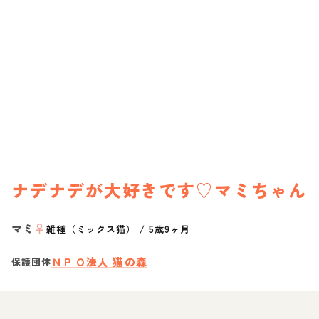
ナデナデが大好きです♡マミちゃん
マミ
♀
雑種（ミックス猫）
/
5歳9ヶ月
ＮＰＯ法人 猫の森
保護団体