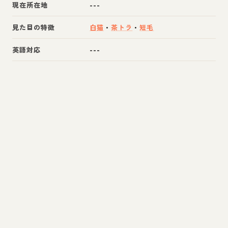
現在所在地
---
見た目の特徴
白猫
・
茶トラ
・
短毛
英語対応
---