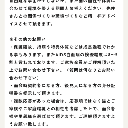
育困難な事由が生じないか、また猫の個性や体調に
合わせて環境を整える期間とお考えください。先住
さんとの関係づくりや環境づくりなど精一杯アドバ
イスさせて頂きます。
⁡
⁡✳️その他のお願い
・保護猫故、持病や特異体質などは成長過程でわか
る事もあります。またAIDS白血病の検査精度は8〜9
割と言われております。ご家族全員がご理解頂いた
上でお問い合わせ下さい。（質問は何なりとお問い
合わせ下さい）
・面会時契約者になる方、後見人になる方の身分証
明書を提示して頂きます。
・複数応募があった場合は、応募順ではなく猫とご
家族やご家庭環境との相性を考慮した上で、面会者
様や里親様を選ばせて頂きます。ご理解頂きますよ
うお願い致します。