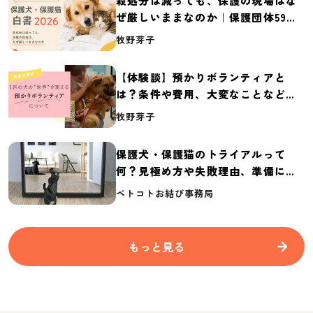
殺処分は減っても、保護の現場はな
ぜ厳しいままなのか｜保護団体59団
体の実態調査【保護犬・保護猫白書
牧野芽子
2026】
【体験談】預かりボランティアと
は？条件や費用、大変なことなど紹
介
牧野芽子
保護犬・保護猫のトライアルって
何？見極め方や失敗理由、準備に必
要なものを紹介
ペトコトお結び事務局
もっと見る