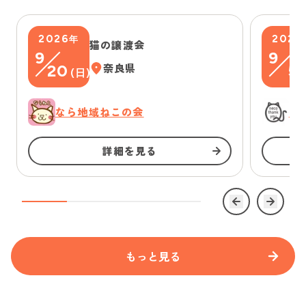
2026
2026
年
猫の譲渡会
9
9
20
奈良県
5
(
日
)
(
なら地域ねこの会
に
詳細を見る
もっと見る