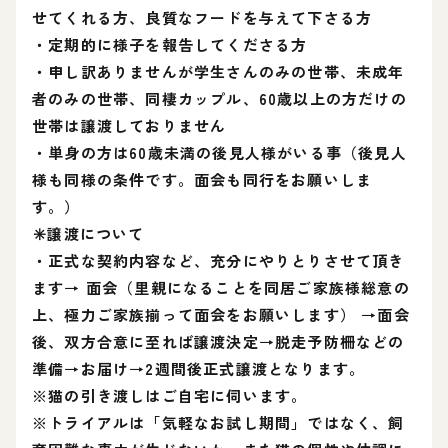
せてくれる方、良質なフードを与えて下さる方
・定期的に様子を報告してくださる方
・申し訳ありませんが学生さんのみの世帯、未成年
者のみの世帯、同棲カップル、60歳以上の方だけの
世帯は譲渡しておりません
・単身の方は60歳未満の後見人様がいる事（後見人
様も同様の条件です。面会も同行をお願いしま
す。）
⁡✳️譲渡について
・正式な契約内容など、充分にやりとりさせて頂き
ます→ 面会（里親になることを同居ご家族様総意の
上、極力ご家族揃って面会をお願いします） →面会
後、双方合意に至れば譲渡決定→脱走予防柵などの
準備→お届け→2週間後正式譲渡となります。
※猫の引き渡しはご自宅に伺います。
※トライアルは「気軽なお試し期間」ではなく、飼