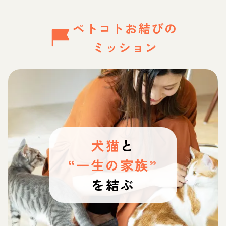
ペトコトお結びの
ミッション
犬猫
と
“一生の家族”
を結ぶ