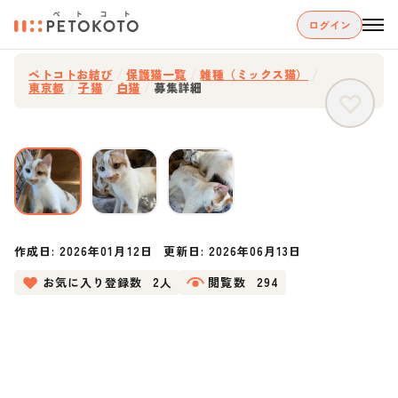
ログイン
ペトコトお結び
/
保護猫一覧
/
雑種（ミックス猫）
/
東京都
/
子猫
/
白猫
/
募集詳細
作成日:
2026年01月12日
更新日:
2026年06月13日
お気に入り登録数
2人
閲覧数
294