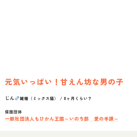
元気いっぱい！甘えん坊な男の子
じん
♂
雑種（ミックス猫）
/
8ヶ月くらい？
保護団体
一般社団法人もひかん王国～いのち部 愛の手課～