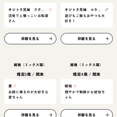
キジトラ兄妹 フクちゃん
♀
キジトラ兄妹 コウくん
♂
活発で人懐っこいお転婆
遊びもご飯もおやつも大
さん
好き！
詳細を見る
詳細を見る
雑種（ミックス猫）
雑種（ミックス猫）
推定3歳
/
関東
推定4歳
/
関東
麦
♀
琥珀
♀
お膝に乗るのが大好きな
穏やかで物静かな琥珀ち
麦ちゃん
ゃん
詳細を見る
詳細を見る