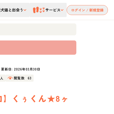
護犬猫と出会う
サービス
ログイン / 新規登録
更新日:
2026年03月30日
2人
閲覧数
63
参加】くぅくん★8ヶ