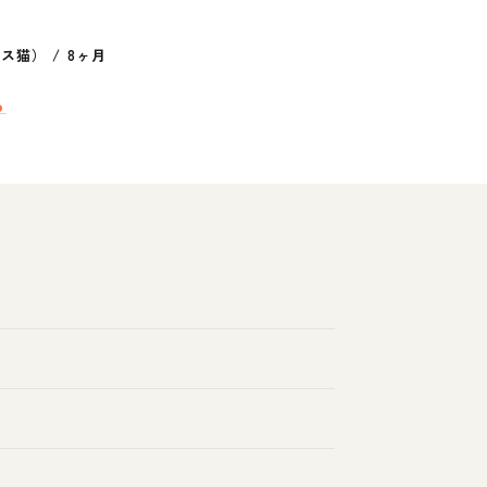
クス猫）
/
8ヶ月
ら