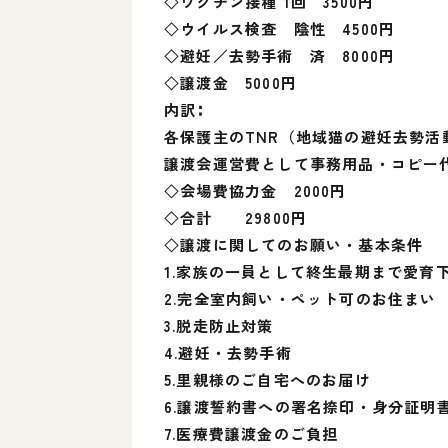
◇ワクチン接種 1回 3500円
◇ウイルス検査 陰性 4500円
◇避妊／去勢手術 済 8000円
◇譲渡金 5000円
内訳∶
各保護主のTNR（地域猫の避妊去勢活動
譲渡会運営費として事務用品・コピー代
◇会場費協力金 2000円
◇合計 29800円
◇譲渡に関してのお願い・基本条件
1.家族の一員として終生最期まで愛育
2.完全室内飼い・ペット可のお住まい
3.脱走防止対策
4.避妊・去勢手術
5.里親様のご自宅へのお届け
6.譲渡誓約書への署名捺印・身分証明
7.医療費譲渡金のご負担