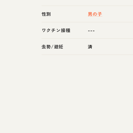
性別
男の子
ワクチン接種
---
去勢/避妊
済