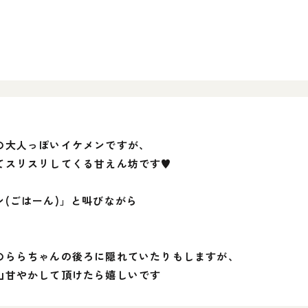
の大人っぽいイケメンですが、
てスリスリしてくる甘えん坊です♥
(ごはーん)」と叫びながら
。
のららちゃんの後ろに隠れていたりもしますが、
山甘やかして頂けたら嬉しいです