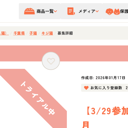
商品一覧
メディア
保
ス猫）
/
千葉県
/
子猫
/
キジ猫
/
募集詳細
作成日:
2026年01月17日
お気に入り登録数
【3/29
月