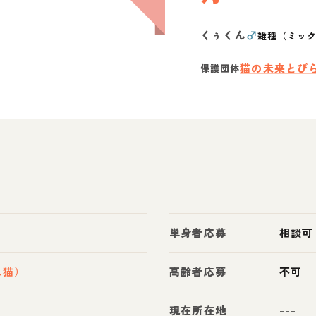
くぅくん
♂
雑種（ミッ
猫の未来とび
保護団体
単身者応募
相談可
ス猫）
高齢者応募
不可
現在所在地
---