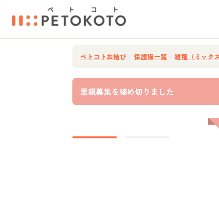
ペトコトお結び
/
保護猫一覧
/
雑種（ミック
里親募集を締め切りました