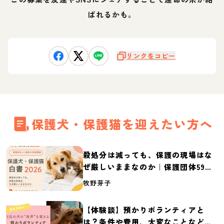
ばれるかも。
リンクをコピー
保護犬・保護猫を迎えたい方へ
殺処分は減っても、保護の現場はな
ぜ厳しいままなのか｜保護団体59団
体の実態調査【保護犬・保護猫白書
牧野芽子
2026】
【体験談】預かりボランティアと
は？条件や費用、大変なことなど紹