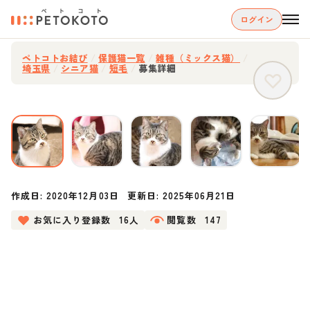
ログイン
ペトコトお結び
/
保護猫一覧
/
雑種（ミックス猫）
/
埼玉県
/
シニア猫
/
短毛
/
募集詳細
作成日:
2020年12月03日
更新日:
2025年06月21日
お気に入り登録数
16人
閲覧数
147