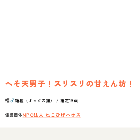
へそ天男子！スリスリの甘えん坊！
福
♂
雑種（ミックス猫）
/
推定15歳
NPO法人 ねこひげハウス
保護団体