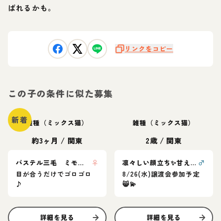
ばれるかも。
リンクをコピー
この子の条件に似た募集
新着
雑種（ミックス猫）
雑種（ミックス猫）
約3ヶ月
/
関東
2歳
/
関東
パステル三毛 ミモザちゃん
♀
凛々しい顔立ち✨甘えん坊プリンス清美くん
♂
目が合うだけでゴロゴロ
8/26(水)譲渡会参加予定
♪
😸💫
詳細を見る
詳細を見る