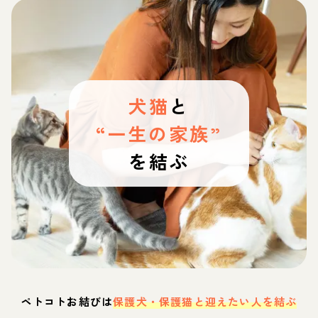
犬猫
と
“一生の家族”
を結ぶ
ペトコトお結びは
保護犬・保護猫と迎えたい人を結ぶ