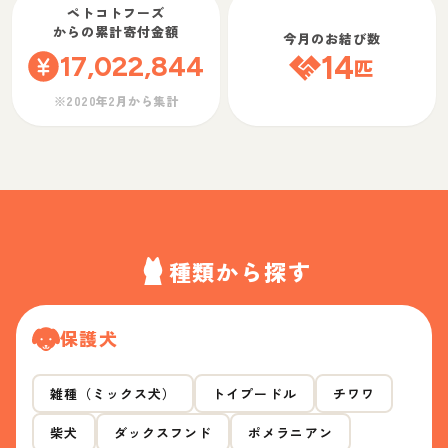
ペトコトフーズ
からの累計寄付金額
今月のお結び数
17,022,844
14
匹
※2020年2月から集計
種類から探す
保護犬
雑種（ミックス犬）
トイプードル
チワワ
柴犬
ダックスフンド
ポメラニアン