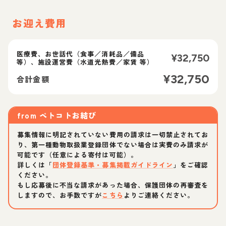
お迎え費用
医療費、お世話代（食事／消耗品／備品
¥
32,750
等）、施設運営費（水道光熱費／家賃 等）
¥
32,750
合計金額
from
ペトコトお結び
募集情報に明記されていない費用の請求は一切禁止されてお
り、第一種動物取扱業登録団体でない場合は実費のみ請求が
可能です（任意による寄付は可能）。
詳しくは「
団体登録基準・募集掲載ガイドライン
」をご確認
ください。
もし応募後に不当な請求があった場合、保護団体の再審査を
しますので、お手数ですが
こちら
よりご連絡ください。