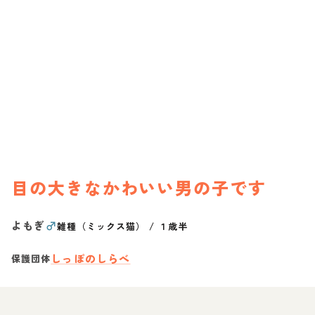
目の大きなかわいい男の子です
よもぎ
♂
雑種（ミックス猫）
/
１歳半
しっぽのしらべ
保護団体