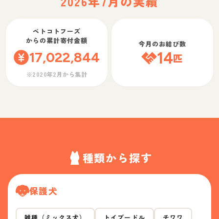
2026年7月の実績
ペトコトフーズ
からの累計寄付金額
今月のお結び数
17,022,844
14
匹
※2020年2月から集計
種類から探す
保護犬
雑種（ミックス犬）
トイプードル
チワワ