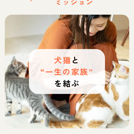
ミッション
犬猫
と
“一生の家族”
を結ぶ