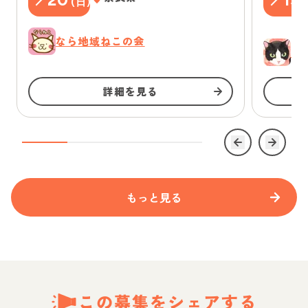
(
日
)
(
なら地域ねこの会
ゆ
詳細を見る
もっと見る
この募集をシェアする