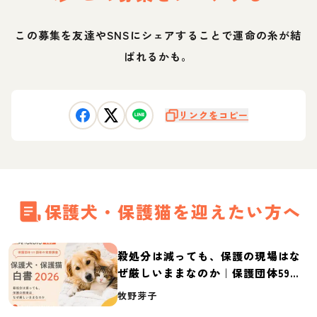
この募集を友達やSNSにシェアすることで運命の糸が結
ばれるかも。
リンクをコピー
保護犬・保護猫を迎えたい方へ
殺処分は減っても、保護の現場はな
ぜ厳しいままなのか｜保護団体59団
体の実態調査【保護犬・保護猫白書
牧野芽子
2026】