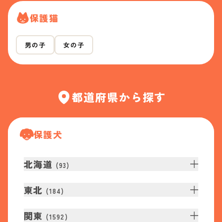
保護猫
男の子
女の子
都道府県から探す
保護犬
北海道
(
93
)
東北
(
184
)
関東
(
1592
)