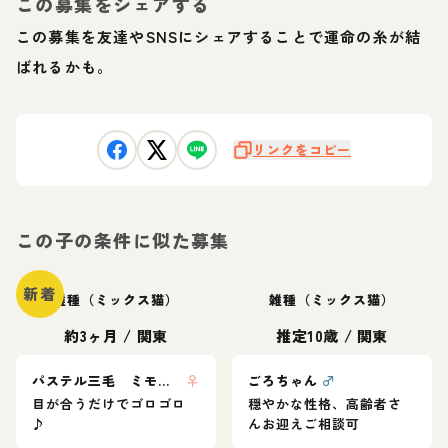
この募集をシェアする
この募集を友達やSNSにシェアすることで運命の糸が結
ばれるかも。
リンクをコピー
この子の条件に似た募集
新着
雑種（ミックス猫）
雑種（ミックス猫）
約3ヶ月
/
関東
推定10歳
/
関東
パステル三毛 ミモザちゃん
♀
ごろちゃん
♂
目が合うだけでゴロゴロ
穏やかな性格、高齢者さ
♪
んお迎えご相談可