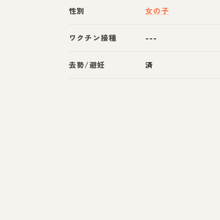
性別
女の子
ワクチン接種
---
去勢/避妊
済