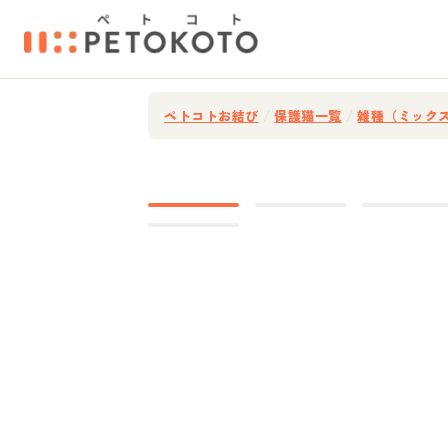
ペトコトお結び
/
保護猫一覧
/
雑種（ミック