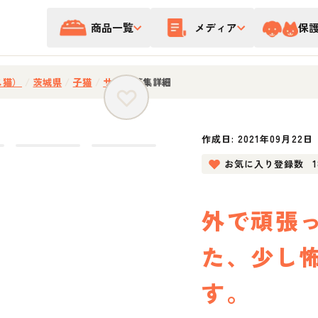
商品一覧
メディア
保
ス猫）
/
茨城県
/
子猫
/
サビ
/
募集詳細
作成日:
2021年09月22日
お気に入り登録数
外で頑張
た、少し
す。