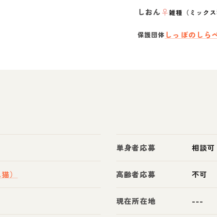
しおん
♀
雑種（ミックス
しっぽのしら
保護団体
単身者応募
相談可
ス猫）
高齢者応募
不可
現在所在地
---