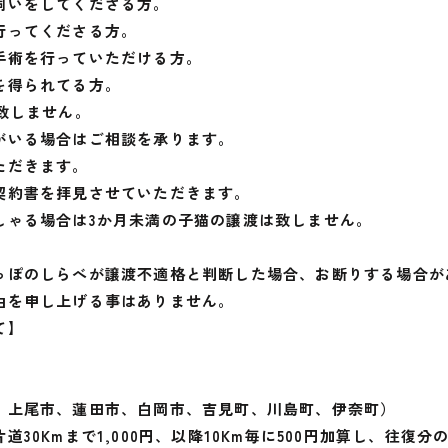
飼いをしてくださる方。
行ってくださる方。
手術を行っていただける方。
を得られてる方。
致しません。
がいる場合はご相談を承ります。
ただきます。
契約書を拝見させていただきます。
しゃる場合は3か月未満の子猫の譲渡は致しません。
っぽのしらべが譲渡不適格と判断した場合、お断りする場合が
由を申し上げる事はありません。
て】
上尾市、蓮田市、白岡市、吉見町、川島町、伊奈町）
30Kmまで1,000円、以降10Km毎に500円加算し、往復