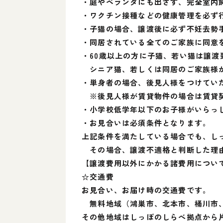
・庭やベランダにも出さず、完全室内
・ワクチン接種などの健康管理を必ず
・子猫の場合、譲渡後に必ず不妊去勢
・同居されている全てのご家族に同意
・60歳以上の方に子猫、若い猫は譲渡
シニア猫、若しくは同居のご家族様
・単身者の場合、後見人様をつけてい
※後見人様が賃貸物件の場合は賃貸
・小学校低学年以下のお子様がいらっ
・お見合いは必須条件となります。
上記条件を満たしている場合でも、し
その場合、譲渡不適格と判断した理
【譲渡費用以外にかかる諸費用につい
☆交通費
お見合い、お届け時の交通費です。
無料地域（鴻巣市、北本市、桶川市、
その他地域はしっぽのしらべ拠点から片道