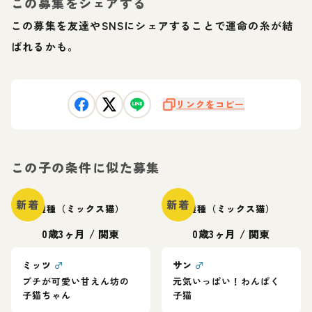
この募集をシェアする
この募集を友達やSNSにシェアすることで運命の糸が結
ばれるかも。
リンクをコピー
この子の条件に似た募集
新着
新着
雑種（ミックス猫）
雑種（ミックス猫）
0歳3ヶ月
/
関東
0歳3ヶ月
/
関東
ミッツ
♂
サン
♂
ブチが可愛い甘えん坊の
元気いっぱい！わんぱく
子猫ちゃん
子猫