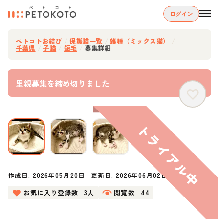
ログイン
ペトコトお結び
/
保護猫一覧
/
雑種（ミックス猫）
/
千葉県
/
子猫
/
短毛
/
募集詳細
里親募集を締め切りました
作成日:
2026年05月20日
更新日:
2026年06月02日
お気に入り登録数
3人
閲覧数
44