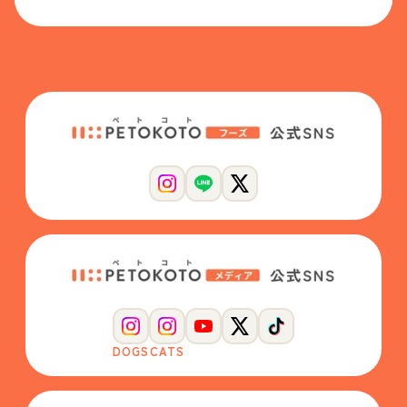
DOGS
CATS