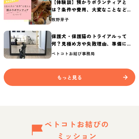
【体験談】預かりボランティアと
は？条件や費用、大変なことなど紹
介
牧野芽子
保護犬・保護猫のトライアルって
何？見極め方や失敗理由、準備に必
要なものを紹介
ペトコトお結び事務局
もっと見る
ペトコトお結びの
ミッション