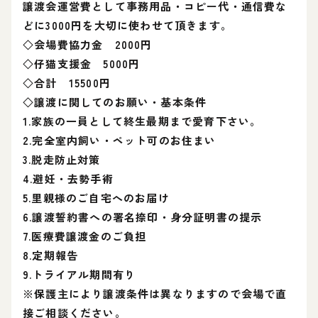
譲渡会運営費として事務用品・コピー代・通信費な
どに3000円を大切に使わせて頂きます。
◇会場費協力金 2000円
◇仔猫支援金 5000円
◇合計 15500円
◇譲渡に関してのお願い・基本条件
1.家族の一員として終生最期まで愛育下さい。
2.完全室内飼い・ペット可のお住まい
3.脱走防止対策
4.避妊・去勢手術
5.里親様のご自宅へのお届け
6.譲渡誓約書への署名捺印・身分証明書の提示
7.医療費譲渡金のご負担
8.定期報告
9.トライアル期間有り
※保護主により譲渡条件は異なりますので会場で直
接ご相談ください。