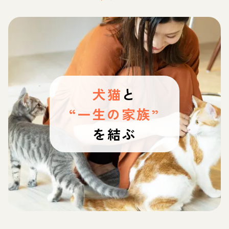
犬猫
と
“一生の家族”
を結ぶ