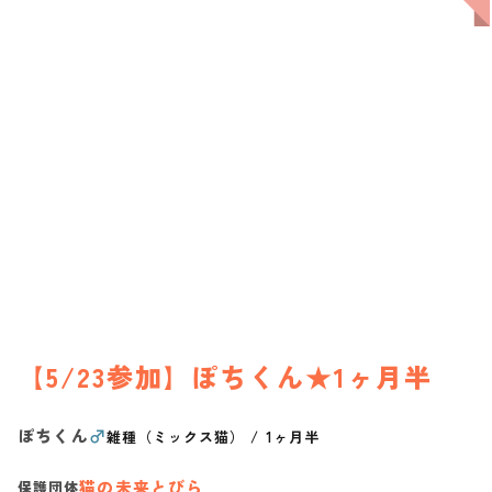
【5/23参加】ぽちくん★1ヶ月半
ぽちくん
♂
雑種（ミックス猫）
/
1ヶ月半
猫の未来とびら
保護団体