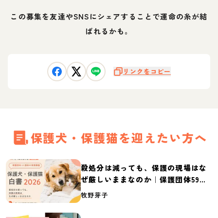
この募集を友達やSNSにシェアすることで運命の糸が結
ばれるかも。
リンクをコピー
保護犬・保護猫を迎えたい方へ
殺処分は減っても、保護の現場はな
ぜ厳しいままなのか｜保護団体59団
体の実態調査【保護犬・保護猫白書
牧野芽子
2026】