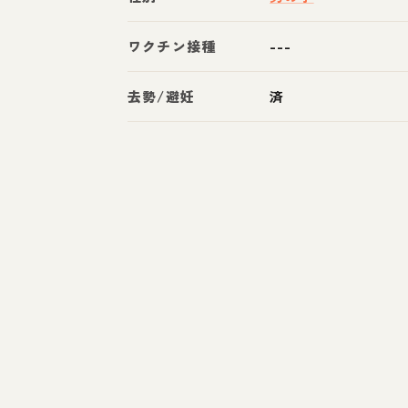
ワクチン接種
---
去勢/避妊
済