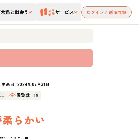
護犬猫と出会う
サービス
ログイン / 新規登録
更新日:
2024年07月31日
9人
閲覧数
19
が柔らかい
猫）
/
2.5ヶ月