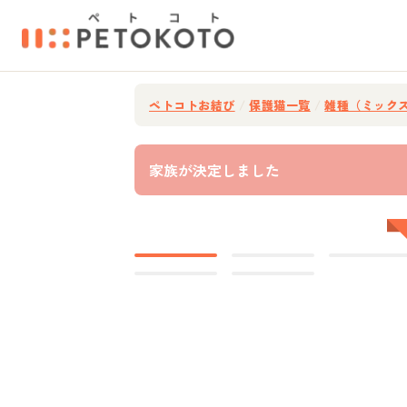
ペトコトお結び
/
保護猫一覧
/
雑種（ミック
家族が決定しました