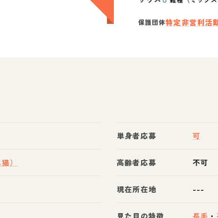
特定非営利活動
保護団体
単身者応募
可
ス猫）
高齢者応募
不可
現在所在地
---
見た目の特徴
長毛
・