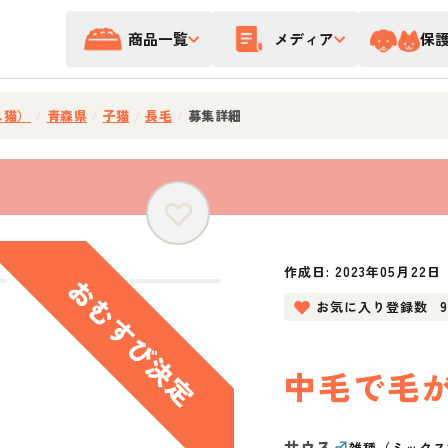
商品一覧
メディア
保
ス猫）
/
青森県
/
子猫
/
長毛
/
募集詳細
作成日:
2023年05月22日
お気に入り登録数
中毛で毛
サウス
♂
雑種（ミックス